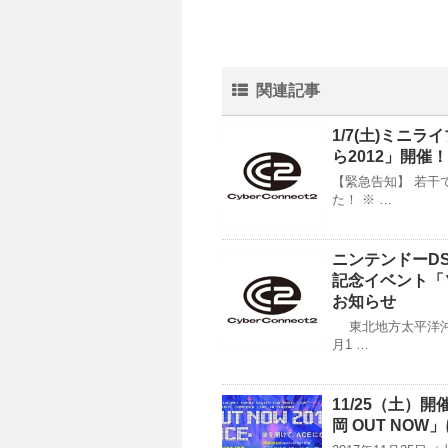
関連記事
1/7(土)ミニ
ら2012」開催！
【緊急告知】 若干
た！ ※ …
ニンテンドーDS用
記念イベント「
お知らせ
東北地方太平洋沖
月1 …
11/25（土）
岡 OUT NO