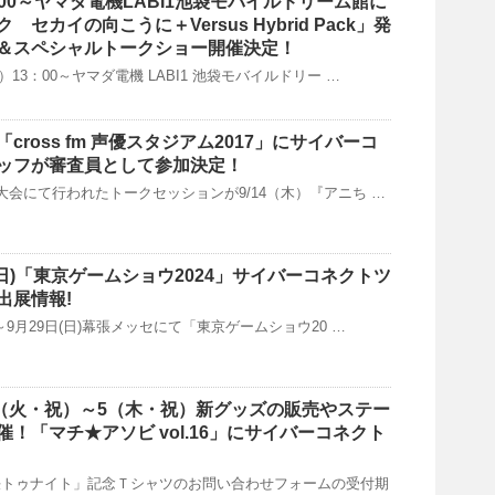
3：00～ヤマダ電機LABI1池袋モバイルドリーム館に
セカイの向こうに＋Versus Hybrid Pack」発
＆スペシャルトークショー開催決定！
土）13：00～ヤマダ電機 LABI1 池袋モバイルドリー …
cross fm 声優スタジアム2017」にサイバーコ
ッフが審査員として参加決定！
決勝大会にて行われたトークセッションが9/14（木）『アニち …
/29(日)「東京ゲームショウ2024」サイバーコネクトツ
出展情報!
木)～9月29日(日)幕張メッセにて「東京ゲームショウ20 …
/3（火・祝）～5（木・祝）新グッズの販売やステー
！「マチ★アソビ vol.16」にサイバーコネクト
利対決トゥナイト」記念Ｔシャツのお問い合わせフォームの受付期