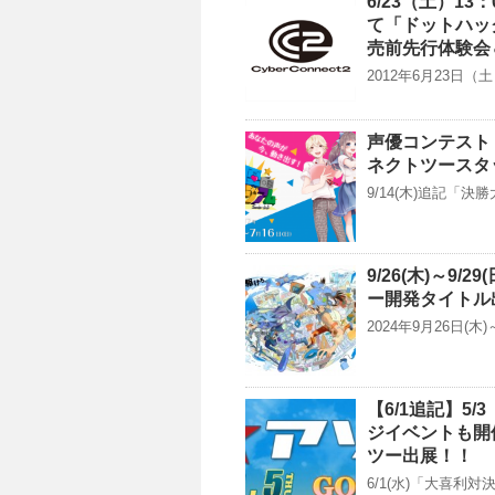
6/23（土）1
て「ドットハック 
売前先行体験会
2012年6月23日（
声優コンテスト「
ネクトツースタ
9/14(木)追記「
9/26(木)～9
ー開発タイトル
2024年9月26日(
【6/1追記】5
ジイベントも開催
ツー出展！！
6/1(水)「大喜