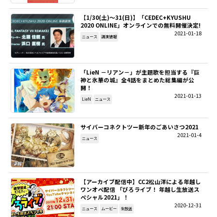
【1/30(土)～31(日)】「CEDEC+KYUSHU
2020 ONLINE」オンラインでの無料開催決定!
2021-01-18
ニュース
講演情報
「LieN －リアン－」が主題歌を担当する『巨
神と氷華の城』全4話をまとめた総集編が公
開！
2021-01-13
LieN
ニュース
サイバーコネクトツー新年のごあいさつ2021
2021-01-4
ニュース
【アーカイブ配信中】CC2松山洋による年越し
ワンオペ配信 「ぴろライブ！ 年越し生放送ス
ペシャル2021」！
2020-12-31
ニュース
ムービー
生放送