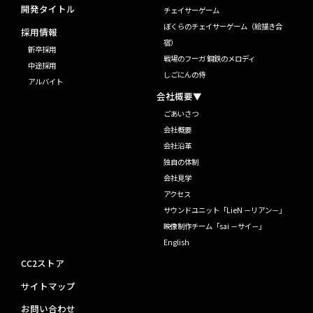
開発タイトル
チェイサーゲーム
ぼくらのチェイサーゲーム（絵描き合
採用情報
宿）
新卒採用
戦場のフーガ 鋼鉄のメロディ
中途採用
しごにんの侍
アルバイト
会社概要▼
ごあいさつ
会社概要
会社沿革
独自の体制
会社見学
アクセス
サウンドユニット「LieN －リアン－」
映像制作チーム「sai －サイ－」
English
CC2ストア
サイトマップ
お問い合わせ