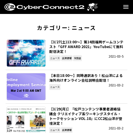
GAME
カテゴリー:
ニュース
MANGA・NOVEL
【3/27(土)13:00～】第14回福岡ゲームコンテ
スト「GFF AWARD 2021」YouTubeにて無料
配信決定！
FILM
2021-03-5
ニュース
出演情報
生放送
CC2STORE
【本日18:00～】同時通訳あり！松山洋による
海外向けオンライン会社説明会配信！
COMPANY
2021-03-2
ニュース
BLOG
【3/29(月)】『松戸コンテンツ事業者連絡協
RECRUIT
議会 クリエイティブ系ワーキングスタイル・
トークセッション VOL.18』にCC2松山洋が登
壇決定！
SNS
2021-03-2
ニュース
出演情報