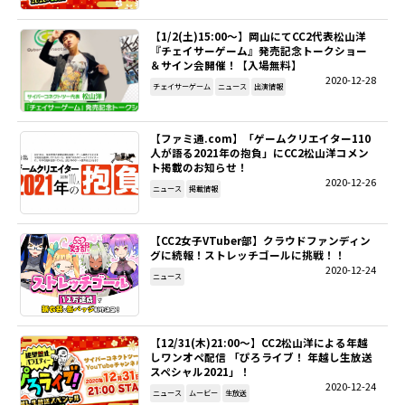
【1/2(土)15:00～】岡山にてCC2代表松山洋
『チェイサーゲーム』発売記念トークショー
＆サイン会開催！【入場無料】
2020-12-28
チェイサーゲーム
ニュース
出演情報
【ファミ通.com】「ゲームクリエイター110
人が語る2021年の抱負」にCC2松山洋コメン
ト掲載のお知らせ！
2020-12-26
ニュース
掲載情報
【CC2女子VTuber部】クラウドファンディン
グに続報！ストレッチゴールに挑戦！！
2020-12-24
ニュース
【12/31(木)21:00～】CC2松山洋による年越
しワンオペ配信 「ぴろライブ！ 年越し生放送
スペシャル2021」！
2020-12-24
ニュース
ムービー
生放送