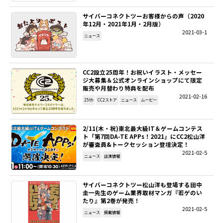
サイバーコネクトツーお客様からの声（2020
SITEMAP
年12月・2021年1月・2月版）
2021-03-1
ニュース
EN
CC2設立25周年！お祝いイラスト・メッセー
ジ大募集＆公式オンラインショップにて限定
販売や月替わり特典を配布
2021-02-16
25th
CC2ストア
ニュース
ムービー
2/11(木・祝)東北最大級IT＆ゲームコンテス
ト「第7回DA-TE APPs！2021」にCC2松山洋
が審査員&トークセッション登壇決定！
2021-02-5
ニュース
出演情報
サイバーコネクトツー松山洋も登場する田中
圭一先生のゲーム業界取材マンガ『若ゲのい
たり』第2巻が発売！
2021-02-5
ニュース
掲載情報