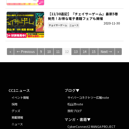
【11/30追記】『チェイサーゲーム』最新5巻
発売！お得な電子書籍フェアも開催
2020-11-30
チェイサーゲーム
ニュース
«
← Previous
9
10
11
12
13
14
15
Next →
»
CC2ニュース
ブログ▼
イベント情報
サイバーコネクトツー広報note
採用
松山洋note
グッズ
技術ブログ
掲載情報
マンガ・書籍▼
ニュース
CyberConnect2 MANGA PROJECT