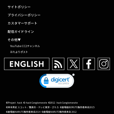
サイトポリシー
プライバシーポリシー
カスタマーサポート
配信ガイドライン
その他▼
YouTube CC2チャンネル
おたよりポスト
©Project .hack
©.hack Conglomerate
©2012 .hack Conglomerate
©岸本斉史 スコット／集英社・テレビ東京・ぴえろ
©劇場版BORUTO製作委員会2015
©劇場版NARUTO製作委員会2014
©劇場版NARUTO製作委員会 2012