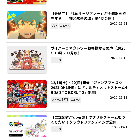
【最終回】「LieN －リアン－」が主題歌を担
当する『巨神と氷華の城』第4話公開！
2020-12-21
LieN
ニュース
サイバーコネクトツーお客様からの声（2020
年10月・11月版）
2020-12-18
ニュース
12/19(土)・20(日)開催「ジャンプフェスタ
2021 ONLINE」に『ナルティメットストーム4
ROAD TO BORUTO』出展!!
2020-12-15
ストーム4 RTB
ニュース
【CC2女子VTuber部】アクリルチャームをつ
くりたい！クラウドファンディング公開
2020-12-1
ニュース