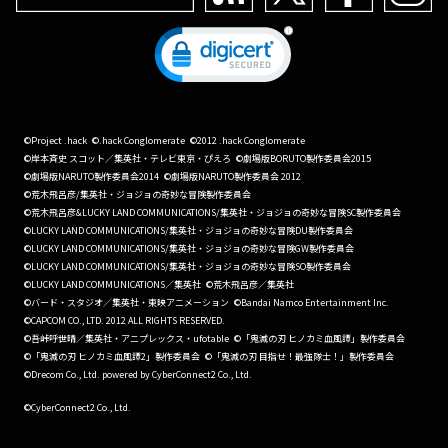
©Project .hack
©.hack Conglomerate
©2012 .hack Conglomerate
©岸本斉史 スコット／集英社・テレビ東京・ぴえろ
©劇場版BORUTO製作委員会2015
©劇場版NARUTO製作委員会2014
©劇場版NARUTO製作委員会 2012
©荒木飛呂彦/集英社・ジョジョの奇妙な冒険製作委員会
©荒木飛呂彦&LUCKY LAND COMMUNICATIONS/集英社・ジョジョの奇妙な冒険SC製作委員会
©LUCKY LAND COMMUNICATIONS/集英社・ジョジョの奇妙な冒険DU製作委員会
©LUCKY LAND COMMUNICATIONS/集英社・ジョジョの奇妙な冒険GW製作委員会
©LUCKY LAND COMMUNICATIONS/集英社・ジョジョの奇妙な冒険SO製作委員会
©LUCKY LAND COMMUNICATIONS／集英社
©荒木飛呂彦／集英社
©バード・スタジオ／集英社・東映アニメーション
©Bandai Namco Entertainment Inc.
©CAPCOM CO., LTD. 2012 ALL RIGHTS RESERVED.
©吾峠呼世晴／集英社・アニプレックス・ufotable
©「鬼滅の刃 ヒノカミ血風譚」製作委員会
©「鬼滅の刃 ヒノカミ血風譚2」製作委員会
©「鬼滅の刃 目指せ！最強隊士！」製作委員会
©Drecom Co., Ltd. powered by CyberConnect2 Co., Ltd.
©CyberConnect2 Co., Ltd.