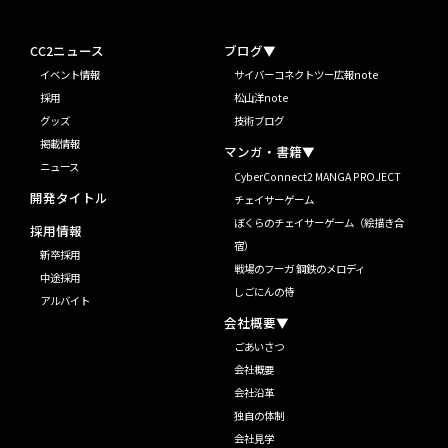
CC2ニュース
ブログ▼
イベント情報
サイバーコネクトツー広報note
採用
松山洋note
グッズ
技術ブログ
掲載情報
マンガ・書籍▼
ニュース
CyberConnect2 MANGA PROJECT
開発タイトル
チェイサーゲーム
ぼくらのチェイサーゲーム（絵描き合
採用情報
宿）
新卒採用
戦場のフーガ 鋼鉄のメロディ
中途採用
しごにんの侍
アルバイト
会社概要▼
ごあいさつ
会社概要
会社沿革
独自の体制
会社見学