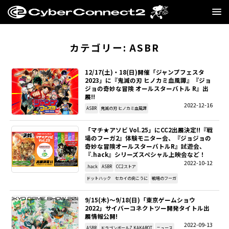
GAME
カテゴリー:
ASBR
MANGA・NOVEL
12/17(土)・18(日)開催「ジャンプフェスタ
2023」に『鬼滅の刃 ヒノカミ血風譚』『ジョ
ジョの奇妙な冒険 オールスターバトル R』出
FILM
展!!
2022-12-16
ASBR
鬼滅の刃 ヒノカミ血風譚
CC2STORE
「マチ★アソビ Vol.25」にCC2出展決定!!『戦
場のフーガ2』体験モニター会、『ジョジョの
COMPANY
奇妙な冒険オールスターバトルR』試遊会、
『.hack』シリーズスペシャル上映会など！
2022-10-12
BLOG
.hack
ASBR
CC2ストア
ドットハック セカイの向こうに
戦場のフーガ
RECRUIT
9/15(木)～9/18(日)「東京ゲームショウ
2022」サイバーコネクトツー開発タイトル出
展情報公開!
SNS
2022-09-13
ASBR
ドラゴンボールZ KAKAROT
ニュース