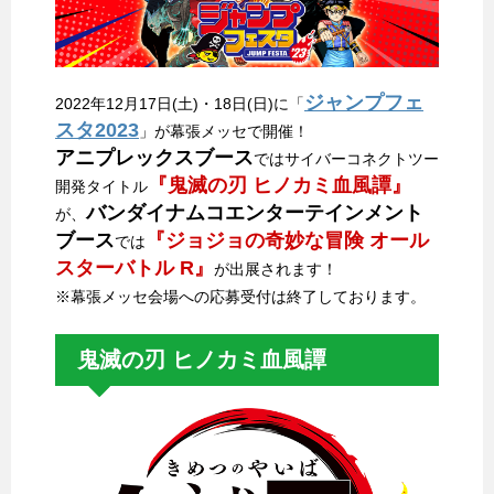
ジャンプフェ
2022年12月17日(土)・18日(日)に「
スタ2023
」が幕張メッセで開催！
アニプレックスブース
ではサイバーコネクトツー
『鬼滅の刃 ヒノカミ血風譚』
開発タイトル
バンダイナムコエンターテインメント
が、
ブース
『ジョジョの奇妙な冒険 オール
では
スターバトル R』
が出展されます！
※幕張メッセ会場への応募受付は終了しております。
鬼滅の刃 ヒノカミ血風譚