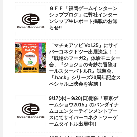
ＧＦＦ「福岡ゲームインターン
シップブログ」に弊社インター
ンシップ生レポート掲載のお知
らせ!!
「マチ★アソビ Vol.25」にサイ
バーコネクトツー出展決定！！
『戦場のフーガ2』体験モニター
会、『ジョジョの奇妙な冒険オ
ールスターバトルR』試遊会、
『.hack』シリーズ20周年記念ス
ペシャル上映会を実施！
9/17(木)～9/20(日)開催「東京ゲ
ームショウ2015」のバンダイナ
ムコエンターテインメントブー
スにてサイバーコネクトツーゲ
ームタイトル出展中!!