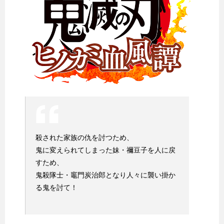
殺された家族の仇を討つため、
鬼に変えられてしまった妹・禰豆子を人に戻
すため、
鬼殺隊士・竈門炭治郎となり人々に襲い掛か
る鬼を討て！