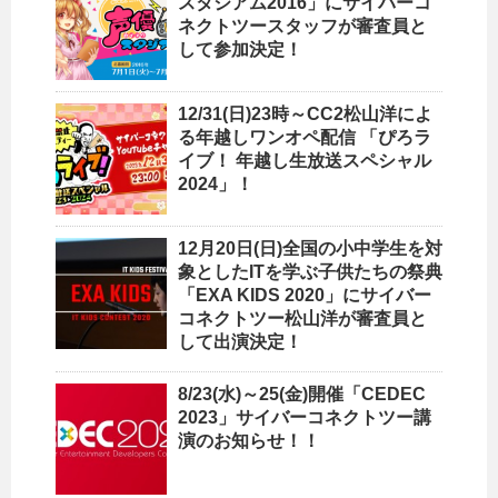
スタジアム2016」にサイバーコ
ネクトツースタッフが審査員と
して参加決定！
12/31(日)23時～CC2松山洋によ
る年越しワンオペ配信 「ぴろラ
イブ！ 年越し生放送スペシャル
2024」！
12月20日(日)全国の小中学生を対
象としたITを学ぶ子供たちの祭典
「EXA KIDS 2020」にサイバー
コネクトツー松山洋が審査員と
して出演決定！
8/23(水)～25(金)開催「CEDEC
2023」サイバーコネクトツー講
演のお知らせ！！