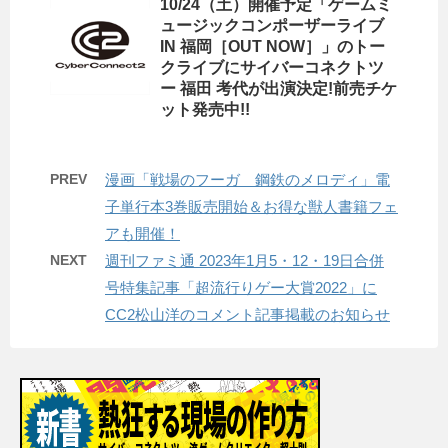
10/24（土）開催予定「ゲームミ
ュージックコンポーザーライブ
IN 福岡［OUT NOW］」のトー
クライブにサイバーコネクトツ
ー 福田 考代が出演決定!前売チケ
ット発売中!!
PREV
漫画「戦場のフーガ 鋼鉄のメロディ」電
子単行本3巻販売開始＆お得な獣人書籍フェ
アも開催！
NEXT
週刊ファミ通 2023年1月5・12・19日合併
号特集記事「超流行りゲー大賞2022」に
CC2松山洋のコメント記事掲載のお知らせ