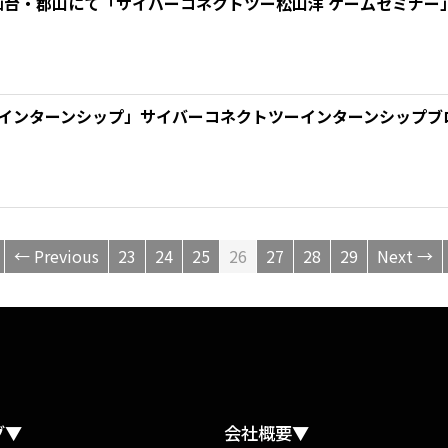
(木)仙台・郡山にて「サイバーコネクトツー松山洋 ゲームセミナ
 インターンシップ」サイバーコネクトツーインターンシップブロ
← Previous
23
24
25
26
27
28
29
Next →
グ▼
会社概要▼