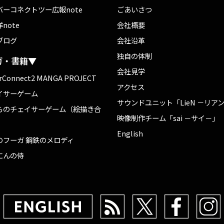
バーコネクトツー広報note
ごあいさつ
note
会社概要
ブログ
会社沿革
独自の体制
ガ・書籍▼
会社見学
rConnect2 MANGA PROJECT
アクセス
イサーゲーム
サウンドユニット「LieN －リア
らのチェイサーゲーム（絵描き合
映像制作チーム「sai －サイ－」
English
のフーガ 鋼鉄のメロディ
にんの侍