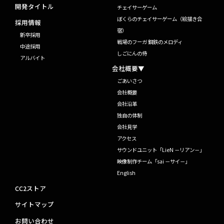
開発タイトル
チェイサーゲーム
ぼくらのチェイサーゲーム（絵描き合
採用情報
宿）
新卒採用
戦場のフーガ 鋼鉄のメロディ
中途採用
しごにんの侍
アルバイト
会社概要▼
ごあいさつ
会社概要
会社沿革
独自の体制
会社見学
アクセス
サウンドユニット「LieN －リアン－」
映像制作チーム「sai －サイ－」
English
CC2ストア
サイトマップ
お問い合わせ