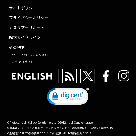
サイトポリシー
プライバシーポリシー
カスタマーサポート
配信ガイドライン
その他▼
YouTube CC2チャンネル
おたよりポスト
©Project .hack
©.hack Conglomerate
©2012 .hack Conglomerate
©岸本斉史 スコット／集英社・テレビ東京・ぴえろ
©劇場版BORUTO製作委員会2015
©劇場版NARUTO製作委員会2014
©劇場版NARUTO製作委員会 2012