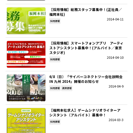
【採用情報】総務スタッフ募集中！(正社員／
SITEMAP
福岡本社)
2014-04-11
採用情報
EN
【採用情報】スマートフォンアプリ アーティ
ストアシスタント募集中！(アルバイト／東京
スタジオ)
2014-04-10
採用情報
6/8（日）「サイバーコネクトツー会社説明会
IN 九州 2014」開催のお知らせ
2014-04-9
採用情報
講演情報
【福岡本社求人】ゲームシナリオライターア
シスタント（アルバイト）募集中！
2014-03-3
採用情報