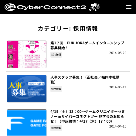
GAME
カテゴリー:
採用情報
MANGA・NOVEL
第1７回 FUKUOKAゲームインターンシップ
募集開始！
2014-05-29
FILM
採用情報
CC2STORE
人事スタッフ募集！（正社員／福岡本社勤
務）
COMPANY
2014-05-13
採用情報
BLOG
4/19（土）13：00～ゲームクリエイターセミ
RECRUIT
ナーinサイバーコネクトツー 見学会のお知ら
せ！（申込締切：4/17（木）17：00）
2014-04-15
採用情報
SNS