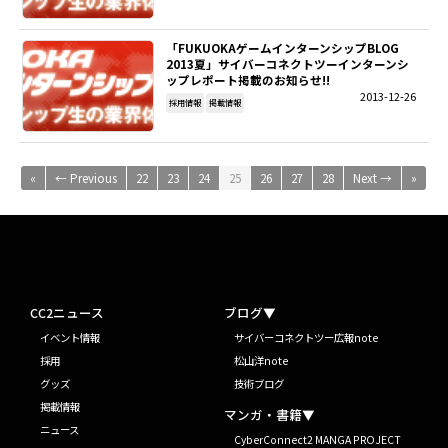
「FUKUOKAゲームインターンシップBLOG
2013夏」サイバーコネクトツーインターンシ
ップレポート掲載のお知らせ!!
2013-12-26
採用情報
掲載情報
«
← Previous
22
23
24
25
26
27
28
Next →
»
CC2ニュース
ブログ▼
イベント情報
サイバーコネクトツー広報note
採用
松山洋note
グッズ
技術ブログ
掲載情報
マンガ・書籍▼
ニュース
CyberConnect2 MANGA PROJECT