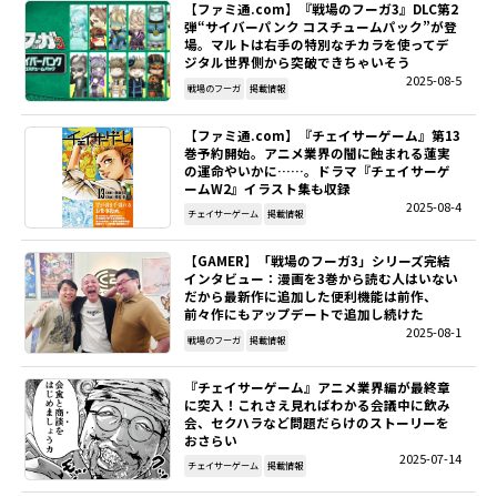
【ファミ通.com】『戦場のフーガ3』DLC第2
弾“サイバーパンク コスチュームパック”が登
場。マルトは右手の特別なチカラを使ってデ
ジタル世界側から突破できちゃいそう
2025-08-5
戦場のフーガ
掲載情報
【ファミ通.com】『チェイサーゲーム』第13
巻予約開始。アニメ業界の闇に蝕まれる蓮実
の運命やいかに……。ドラマ『チェイサーゲ
ームW2』イラスト集も収録
2025-08-4
チェイサーゲーム
掲載情報
【GAMER】「戦場のフーガ3」シリーズ完結
インタビュー：漫画を3巻から読む人はいない――
だから最新作に追加した便利機能は前作、
前々作にもアップデートで追加し続けた
2025-08-1
戦場のフーガ
掲載情報
『チェイサーゲーム』アニメ業界編が最終章
に突入！これさえ見ればわかる会議中に飲み
会、セクハラなど問題だらけのストーリーを
おさらい
2025-07-14
チェイサーゲーム
掲載情報