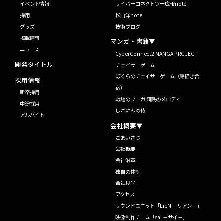
イベント情報
サイバーコネクトツー広報note
採用
松山洋note
グッズ
技術ブログ
掲載情報
マンガ・書籍▼
ニュース
CyberConnect2 MANGA PROJECT
開発タイトル
チェイサーゲーム
ぼくらのチェイサーゲーム（絵描き合
採用情報
宿）
新卒採用
戦場のフーガ 鋼鉄のメロディ
中途採用
しごにんの侍
アルバイト
会社概要▼
ごあいさつ
会社概要
会社沿革
独自の体制
会社見学
アクセス
サウンドユニット「LieN －リアン－」
映像制作チーム「sai －サイ－」