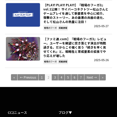
【PLAY! PLAY! PLAY!】『戦場のフーガ3』
vol.1公開！ サイバーコネクトツー松山さんと
ゲームプレイを通して新要素を中心に紹介。
衝撃のストーリー、あの最悪の兵器の進化、
そして松山さんの熱量に注目！
2025-05-27
戦場のフーガ
掲載情報
【ファミ通.com】『戦場のフーガ3』レビュ
ー。ユーザーを絶望に突き落とす演出が残酷
過ぎる。だからこそ強く思う「続きを早く見
せてくれ」と。戦略性と育成要素の拡張でや
り応えが増した
2025-05-26
戦場のフーガ
掲載情報
«
← Previous
1
2
3
4
5
6
7
Next →
»
CC2ニュース
ブログ▼