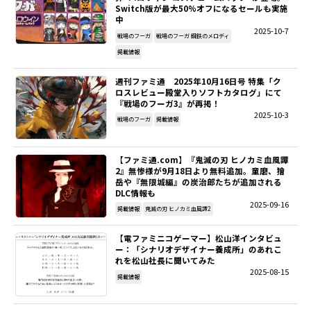
Switch版が最大50%オフになるセールも実施
中
2025-10-7
戦場のフーガ
戦場のフーガ 鋼鉄のメロディ
掲載情報
週刊ファミ通 2025年10月16日号 特集「ク
ロスレビュー殿堂入りソフトカタログ」にて
『戦場のフーガ3』が再掲！
2025-10-3
戦場のフーガ
掲載情報
【ファミ通.com】『鬼滅の刃 ヒノカミ血風譚
2』無惨様が9月18日より無料追加。童磨、獪
岳や『無限城編』の炭治郎たちが追加される
DLC情報も
2025-09-16
掲載情報
鬼滅の刃 ヒノカミ血風譚2
【電ファミニコゲーマー】松山洋インタビュ
ー：「シナリオデザイナー養成所」のあれこ
れを松山社長に聞いてみた
2025-08-15
掲載情報