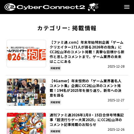
GAME
カテゴリー:
掲載情報
MANGA・NOVEL
【ファミ通.com】年末年始特別企画「ゲーム
クリエイター171人が語る2026年の抱負」に
CC2松山洋のコメント掲載！真摯な目標から新
FILM
作と思しきコメントまで。ゲーム業界の未来
はここにある
2025-12-28
CC2STORE
掲載情報
【4Gamer】年末恒例の「ゲーム業界著名人
COMPANY
コメント集」企画にCC2松山洋のコメント掲
載！194名が2025年を振り返り，新年への決
意を語る
BLOG
2025-12-27
掲載情報
RECRUIT
週刊ファミ通2026年1月8・15日合併号特集記
事「超流行りゲー大賞2025」にCC2松山洋の
コメント記事掲載のお知らせ
SNS
2025-12-26
掲載情報