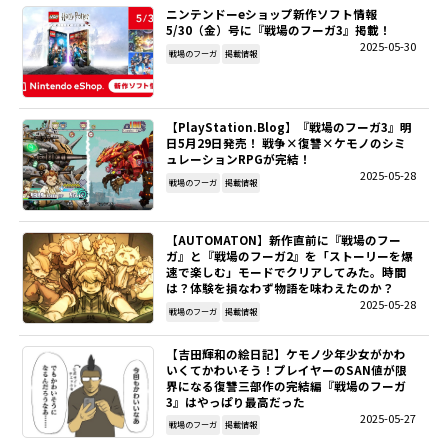
ニンテンドーeショップ新作ソフト情報
5/30（金）号に『戦場のフーガ3』掲載！
2025-05-30
戦場のフーガ
掲載情報
【PlayStation.Blog】『戦場のフーガ3』明
日5月29日発売！ 戦争×復讐×ケモノのシミ
ュレーションRPGが完結！
2025-05-28
戦場のフーガ
掲載情報
【AUTOMATON】新作直前に『戦場のフー
ガ』と『戦場のフーガ2』を「ストーリーを爆
速で楽しむ」モードでクリアしてみた。時間
は？体験を損なわず物語を味わえたのか？
2025-05-28
戦場のフーガ
掲載情報
【吉田輝和の絵日記】ケモノ少年少女がかわ
いくてかわいそう！プレイヤーのSAN値が限
界になる復讐三部作の完結編『戦場のフーガ
3』はやっぱり最高だった
2025-05-27
戦場のフーガ
掲載情報