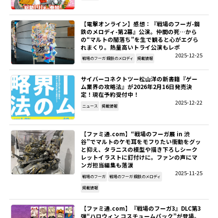
SITEMAP
【電撃オンライン】感想：『戦場のフーガ-鋼
鉄のメロディ-第2幕』公演。仲間の死…から
の“マルトの闇落ち”を生で観ると心がエグら
EN
れまくり。熱量高いトライ公演もレポ
2025-12-25
戦場のフーガ 鋼鉄のメロディ
掲載情報
サイバーコネクトツー松山洋の新書籍『ゲー
ム業界の攻略法』が2026年2月16日発売決
定！現在予約受付中！
2025-12-22
ニュース
掲載情報
【ファミ通.com】“戦場のフーガ展 in 渋
谷”でマルトのケモ耳をモフりたい衝動をグッ
と抑え、タラニスの模型や描き下ろしシーク
レットイラストに釘付けに。ファンの声にマ
ンガ担当編集も落涙
2025-11-25
戦場のフーガ
戦場のフーガ 鋼鉄のメロディ
掲載情報
【ファミ通.com】『戦場のフーガ3』DLC第3
弾“ハロウィン コスチュームパック”が登場。