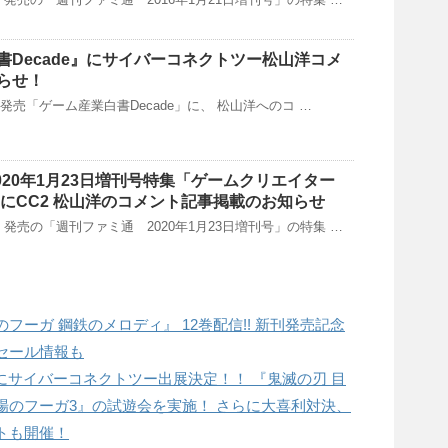
書Decade』にサイバーコネクトツー松山洋コメ
らせ！
(月)発売「ゲーム産業白書Decade」に、 松山洋へのコ …
020年1月23日増刊号特集「ゲームクリエイター
」にCC2 松山洋のコメント記事掲載のお知らせ
木）発売の「週刊ファミ通 2020年1月23日増刊号」の特集 …
フーガ 鋼鉄のメロディ』 12巻配信!! 新刊発売記念
セール情報も
9」にサイバーコネクトツー出展決定！！ 『鬼滅の刃 目
場のフーガ3』の試遊会を実施！ さらに大喜利対決、
トも開催！