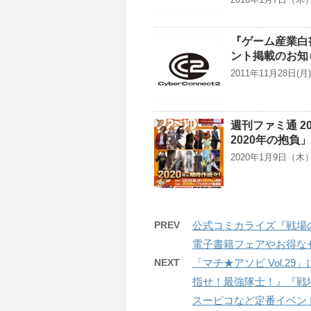
『ゲーム産業白
ント掲載のお知
2011年11月28日
週刊ファミ通 2
2020年の抱負
2020年1月9日（
PREV
公式コミカライズ『戦場の
電子書籍フェアやお得な
NEXT
「マチ★アソビ Vol.2
指せ！最強隊士！』『戦
スーピコなど定番イベン