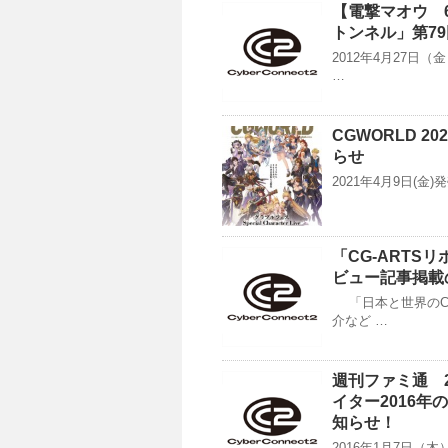
【電撃マオウ 
トンネル」第7
2012年4月27日
…
CGWORLD 
らせ
2021年4月9日(金)発
「CG-ART
ビュー記事掲載
「日本と世界のC
介など …
週刊ファミ通 2
イター2016
知らせ！
2016年1月7日（