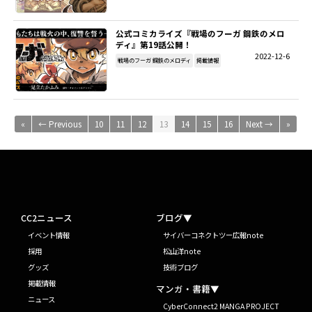
公式コミカライズ『戦場のフーガ 鋼鉄のメロ
ディ』第19話公開！
2022-12-6
戦場のフーガ 鋼鉄のメロディ
掲載情報
«
← Previous
10
11
12
13
14
15
16
Next →
»
CC2ニュース
ブログ▼
イベント情報
サイバーコネクトツー広報note
採用
松山洋note
グッズ
技術ブログ
掲載情報
マンガ・書籍▼
ニュース
CyberConnect2 MANGA PROJECT