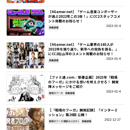
【4Gamer.net】「ゲーム音楽コンポーザー
が選ぶ2022年この1枚！」にCC2スタッフコメ
ント掲載のお知らせ！
2023-01-4
掲載情報
【4Gamer.net】「ゲーム業界の165人が
2022年を振り返り，新年への抱負を語る。」
にCC2松山洋のコメント掲載のお知らせ！
2023-01-4
掲載情報
【ファミ通.com／新春企画】2023年『戦場
のフーガ』にかける想いを吠えさせろ！ 開発
陣メッセージをご紹介
2023-01-4
戦場のフーガ
掲載情報
【『戦場のフーガ』開発記録】『インターミ
ッション』第20回 公開！
2022-12-27
戦場のフーガ 鋼鉄のメロディ
掲載情報