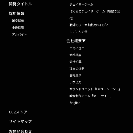
開発タイトル
チェイサーゲーム
ぼくらのチェイサーゲーム（絵描き合
採用情報
宿）
新卒採用
戦場のフーガ 鋼鉄のメロディ
中途採用
しごにんの侍
アルバイト
会社概要▼
ごあいさつ
会社概要
会社沿革
独自の体制
会社見学
アクセス
サウンドユニット「LieN －リアン－」
映像制作チーム「sai －サイ－」
English
CC2ストア
サイトマップ
お問い合わせ