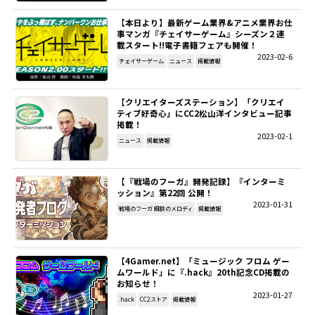
【本日より】最新ゲーム業界&アニメ業界お仕
SITEMAP
事マンガ『チェイサーゲーム』シーズン２連
載スタート!!電子書籍フェアも開催！
2023-02-6
EN
チェイサーゲーム
ニュース
掲載情報
【クリエイターズステーション】「クリエイ
ティブ好奇心」にCC2松山洋インタビュー記事
掲載！
2023-02-1
ニュース
掲載情報
【『戦場のフーガ』開発記録】『インターミ
ッション』第22回 公開！
2023-01-31
戦場のフーガ 鋼鉄のメロディ
掲載情報
【4Gamer.net】「ミュージック フロム ゲー
ムワールド」に『.hack』20th記念CD掲載の
お知らせ！
2023-01-27
.hack
CC2ストア
掲載情報