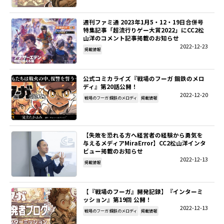
週刊ファミ通 2023年1月5・12・19日合併号
特集記事「超流行りゲー大賞2022」にCC2松
山洋のコメント記事掲載のお知らせ
2022-12-23
掲載情報
公式コミカライズ『戦場のフーガ 鋼鉄のメロ
ディ』第20話公開！
2022-12-20
戦場のフーガ 鋼鉄のメロディ
掲載情報
【失敗を恐れる方へ経営者の経験から勇気を
与えるメディアMiraError】CC2松山洋インタ
ビュー掲載のお知らせ
2022-12-13
掲載情報
【『戦場のフーガ』開発記録】『インターミ
ッション』第19回 公開！
2022-12-13
戦場のフーガ 鋼鉄のメロディ
掲載情報