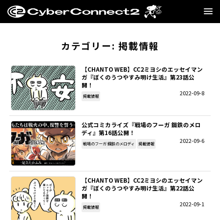
GAME
カテゴリー:
掲載情報
MANGA・NOVEL
【CHANTO WEB】CC2ミヨシのエッセイマン
ガ『ぼくのうつやすみ明け生活』第23話公
開！
FILM
2022-09-8
掲載情報
CC2STORE
公式コミカライズ『戦場のフーガ 鋼鉄のメロ
ディ』第16話公開！
COMPANY
2022-09-6
戦場のフーガ 鋼鉄のメロディ
掲載情報
BLOG
【CHANTO WEB】CC2ミヨシのエッセイマン
RECRUIT
ガ『ぼくのうつやすみ明け生活』第22話公
開！
2022-09-1
掲載情報
SNS