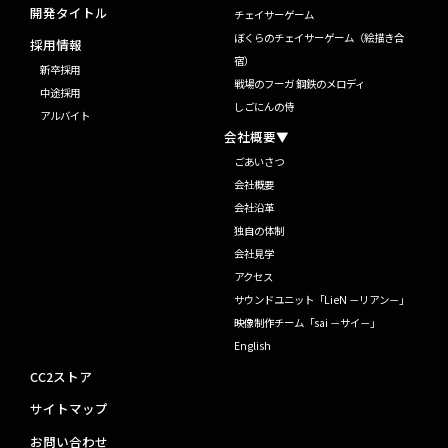
開発タイトル
チェイサーゲーム
ぼくらのチェイサーゲーム（絵描き合
採用情報
宿）
新卒採用
戦場のフーガ 鋼鉄のメロディ
中途採用
しごにんの侍
アルバイト
会社概要▼
ごあいさつ
会社概要
会社沿革
独自の体制
会社見学
アクセス
サウンドユニット「LieN －リアン－」
映像制作チーム「sai －サイ－」
English
CC2ストア
サイトマップ
お問い合わせ