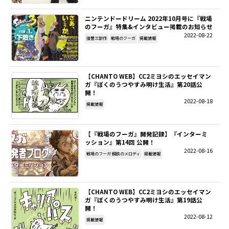
ニンテンドードリーム 2022年10月号に『戦場
のフーガ』特集&インタビュー掲載のお知らせ
2022-08-22
復讐三部作
戦場のフーガ
掲載情報
【CHANTO WEB】CC2ミヨシのエッセイマン
ガ『ぼくのうつやすみ明け生活』第20話公
開！
2022-08-18
掲載情報
【『戦場のフーガ』開発記録】『インターミ
ッション』第14回 公開！
2022-08-16
戦場のフーガ 鋼鉄のメロディ
掲載情報
【CHANTO WEB】CC2ミヨシのエッセイマン
ガ『ぼくのうつやすみ明け生活』第19話公
開！
2022-08-12
掲載情報