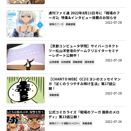
週刊ファミ通 2022年8月11日号に『戦場のフ
ーガ2』特集&インタビュー掲載のお知らせ
2022-07-28
戦場のフーガ
掲載情報
【京都コンピュータ学院】サイバーコネクト
ツー松山洋登壇のゲームクリエイターセミナ
ーレポート公開中！
2022-07-28
出演情報
採用情報
掲載情報
講演情報
【CHANTO WEB】CC2ミヨシのエッセイマン
ガ『ぼくのうつやすみ明け生活』第17話公
開！
2022-07-28
掲載情報
公式コミカライズ『戦場のフーガ 鋼鉄のメロ
ディ』第13話公開！
2022-07-26
戦場のフーガ 鋼鉄のメロディ
掲載情報