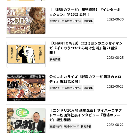
【『戦場のフーガ』開発記録】『インターミ
SITEMAP
ッション』第15回 公開！
2022-08-30
戦場のフーガ 鋼鉄のメロディ
掲載情報
EN
【CHANTO WEB】CC2ミヨシのエッセイマン
ガ『ぼくのうつやすみ明け生活』第21話公
開！
2022-08-25
掲載情報
公式コミカライズ『戦場のフーガ 鋼鉄のメロ
ディ』第15話公開！
2022-08-23
戦場のフーガ 鋼鉄のメロディ
掲載情報
【ニンドリ10月号 連動企画】サイバーコネク
トツー松山洋社長インタビュー『戦場のフー
ガ』誕生秘話
2022-08-22
復讐三部作
戦場のフーガ
掲載情報