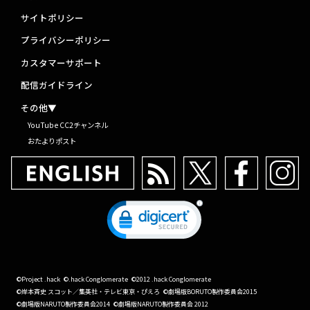
サイトポリシー
プライバシーポリシー
カスタマーサポート
配信ガイドライン
その他▼
YouTube CC2チャンネル
おたよりポスト
©Project .hack
©.hack Conglomerate
©2012 .hack Conglomerate
©岸本斉史 スコット／集英社・テレビ東京・ぴえろ
©劇場版BORUTO製作委員会2015
©劇場版NARUTO製作委員会2014
©劇場版NARUTO製作委員会 2012