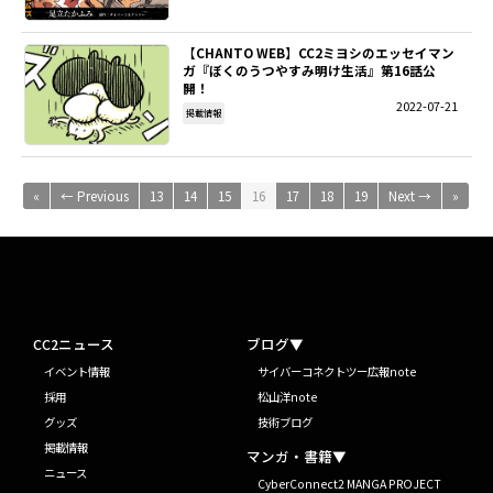
【CHANTO WEB】CC2ミヨシのエッセイマン
ガ『ぼくのうつやすみ明け生活』第16話公
開！
2022-07-21
掲載情報
«
← Previous
13
14
15
16
17
18
19
Next →
»
CC2ニュース
ブログ▼
イベント情報
サイバーコネクトツー広報note
採用
松山洋note
グッズ
技術ブログ
掲載情報
マンガ・書籍▼
ニュース
CyberConnect2 MANGA PROJECT