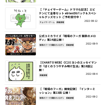
【『チェイサーゲーム』ドラマ化記念】エビ
テンにて全巻セット ebtenDXパック＆スペシ
ャルグッズセット ご予約受付中！
2022-08-12
チェイサーゲーム
掲載情報
公式コミカライズ『戦場のフーガ 鋼鉄のメロ
ディ』第14話公開！
2022-08-9
戦場のフーガ 鋼鉄のメロディ
掲載情報
【CHANTO WEB】CC2ミヨシのエッセイマン
ガ『ぼくのうつやすみ明け生活』第18話公
開！
2022-08-4
掲載情報
【『戦場のフーガ』開発記録】『インターミ
ッション』第13回 公開！
2022-08-2
戦場のフーガ 鋼鉄のメロディ
掲載情報