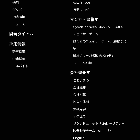
採用
松山洋note
グッズ
技術ブログ
掲載情報
マンガ・書籍▼
ニュース
CyberConnect2 MANGA PROJECT
開発タイトル
チェイサーゲーム
ぼくらのチェイサーゲーム（絵描き合
採用情報
宿）
新卒採用
戦場のフーガ 鋼鉄のメロディ
中途採用
しごにんの侍
アルバイト
会社概要▼
ごあいさつ
会社概要
会社沿革
独自の体制
会社見学
アクセス
サウンドユニット「LieN －リアン－」
映像制作チーム「sai －サイ－」
English