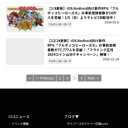
【1/6更新】iOS/Android向け新作RPG「フル
ボッコヒーローズⓇ」の事前登録者数が10万
人を突破！1/5（日）よりテレビCM配信中！
2014-01-6
フルボッコヒーローズ
【12/24更新】iOS/Android向け新作
RPG「フルボッコヒーローズⓇ」の事前登録
者数が77,777人を突破！「フライング正月
2014コイン山分けキャンペーン」開催！
2013-12-24
フルボッコヒーローズ
«
← Previous
1
2
3
4
Next →
CC2ニュース
ブログ▼
イベント情報
サイバーコネクトツー広報note