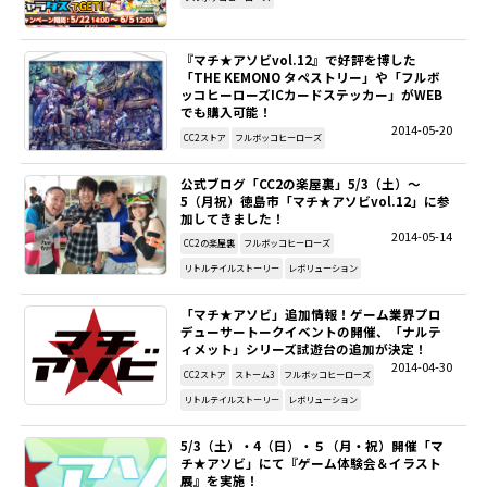
SITEMAP
『マチ★アソビvol.12』で好評を博した
「THE KEMONO タペストリー」や「フルボ
EN
ッコヒーローズICカードステッカー」がWEB
でも購入可能！
2014-05-20
CC2ストア
フルボッコヒーローズ
公式ブログ「CC2の楽屋裏」5/3（土）～
5（月祝）徳島市「マチ★アソビvol.12」に参
加してきました！
2014-05-14
CC2の楽屋裏
フルボッコヒーローズ
リトルテイルストーリー
レボリューション
「マチ★アソビ」追加情報！ゲーム業界プロ
デューサートークイベントの開催、「ナルテ
ィメット」シリーズ試遊台の追加が決定！
2014-04-30
CC2ストア
ストーム3
フルボッコヒーローズ
リトルテイルストーリー
レボリューション
5/3（土）・4（日）・５（月・祝）開催「マ
チ★アソビ」にて『ゲーム体験会＆イラスト
展』を実施！