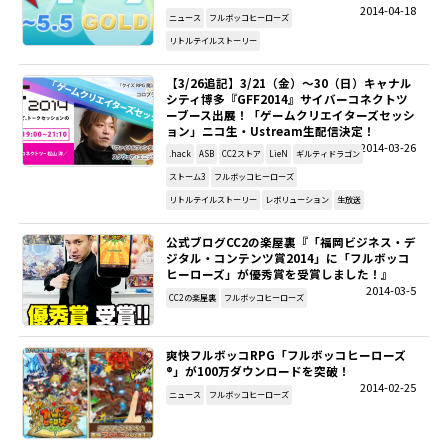
2014-04-18
ニュース
フルボッコヒーローズ
リトルテイルストーリー
【3/26追記】3/21（金）～30（日）キャナル
シティ博多『GFF2014』サイバーコネクトツ
ーブース出展！「ゲームクリエイターズセッシ
ョン」ニコ生・Ustream生配信決定！
2014-03-26
.hack
ASB
CC2ストア
LieN
ギルティドラゴン
ストーム3
フルボッコヒーローズ
リトルテイルストーリー
レボリューション
生放送
公式ブログCC2の楽屋裏『「福岡ビジネス・デ
ジタル・コンテンツ賞2014」に「フルボッコ
ヒーローズ」が優秀賞を受賞しました！』
2014-03-5
CC2の楽屋裏
フルボッコヒーローズ
爽快フルボッコRPG「フルボッコヒーローズ
®」が100万ダウンロードを突破！
2014-02-25
ニュース
フルボッコヒーローズ