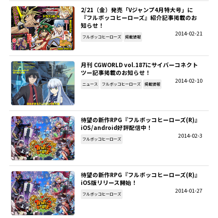
2/21（金）発売「Vジャンプ4月特大号」に
『フルボッコヒーローズ』紹介記事掲載のお
知らせ！
2014-02-21
フルボッコヒーローズ
掲載情報
月刊 CGWORLD vol.187にサイバーコネクト
ツー記事掲載のお知らせ！
2014-02-10
ニュース
フルボッコヒーローズ
掲載情報
待望の新作RPG『フルボッコヒーローズ(R)』
iOS/android好評配信中！
2014-02-3
フルボッコヒーローズ
待望の新作RPG『フルボッコヒーローズ(R)』
iOS版リリース開始！
2014-01-27
フルボッコヒーローズ