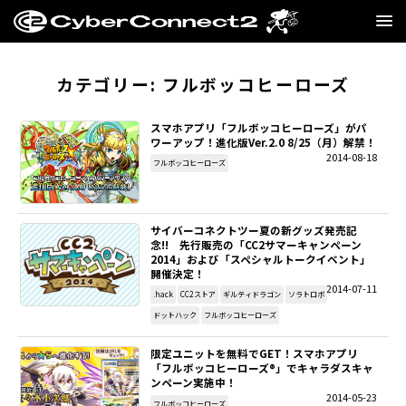
GAME
カテゴリー:
フルボッコヒーローズ
MANGA・NOVEL
スマホアプリ「フルボッコヒーローズ」がパ
ワーアップ！進化版Ver.2.0 8/25（月）解禁！
2014-08-18
FILM
フルボッコヒーローズ
CC2STORE
サイバーコネクトツー夏の新グッズ発売記
念!! 先行販売の「CC2サマーキャンペーン
COMPANY
2014」および「スペシャルトークイベント」
開催決定！
2014-07-11
BLOG
.hack
CC2ストア
ギルティドラゴン
ソラトロボ
ドットハック
フルボッコヒーローズ
RECRUIT
限定ユニットを無料でGET！スマホアプリ
「フルボッコヒーローズ®」でキャラダスキャ
ンペーン実施中！
SNS
2014-05-23
フルボッコヒーローズ