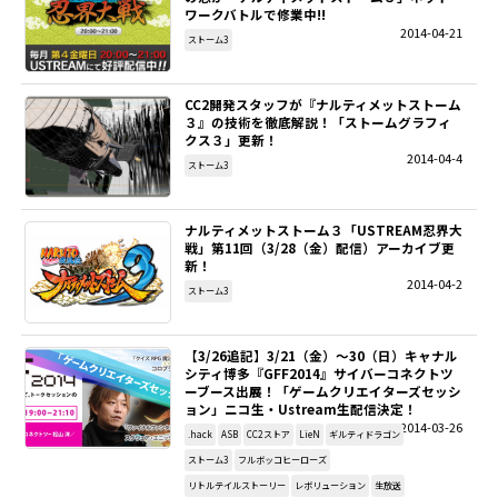
ワークバトルで修業中!!
2014-04-21
ストーム3
CC2開発スタッフが『ナルティメットストーム
３』の技術を徹底解説！「ストームグラフィ
クス３」更新！
2014-04-4
ストーム3
ナルティメットストーム３「USTREAM忍界大
戦」第11回（3/28（金）配信）アーカイブ更
新！
2014-04-2
ストーム3
【3/26追記】3/21（金）～30（日）キャナル
シティ博多『GFF2014』サイバーコネクトツ
ーブース出展！「ゲームクリエイターズセッシ
ョン」ニコ生・Ustream生配信決定！
2014-03-26
.hack
ASB
CC2ストア
LieN
ギルティドラゴン
ストーム3
フルボッコヒーローズ
リトルテイルストーリー
レボリューション
生放送