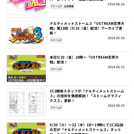
2014-06-16
ストーム3
出演情報
SITEMAP
ナルティメットストーム３「USTREAM忍界大
EN
戦」第13回（5/23（金）配信）アーカイブ更
新！
2014-05-26
ストーム3
本日5/23（金）20時～「USTREAM忍界大
戦」配信！
2014-05-23
ストーム3
CC2開発スタッフが『ナルティメットストーム
３』の技術を徹底解説！「ストームグラフィ
クス３」更新！
2014-05-20
ストーム3
5/20（火）～22（木）18～19時にてCC2伝説
の忍が「ナルティメットストーム３」ネット