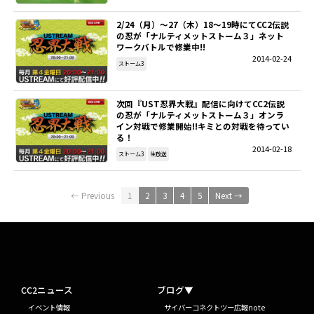
2/24（月）～27（木）18～19時にてCC2伝説
の忍が「ナルティメットストーム３」ネット
ワークバトルで修業中!!
2014-02-24
ストーム3
次回『UST忍界大戦』配信に向けてCC2伝説
の忍が「ナルティメットストーム３」オンラ
イン対戦で修業開始!!キミとの対戦を待ってい
る！
2014-02-18
ストーム3
生放送
← Previous
1
2
3
4
5
Next →
CC2ニュース
ブログ▼
イベント情報
サイバーコネクトツー広報note