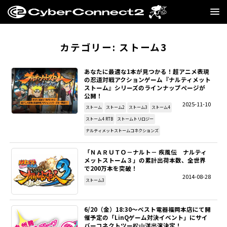
GAME
カテゴリー:
ストーム3
MANGA・NOVEL
あなたに最適な1本が見つかる！超アニメ表現
の忍道対戦アクションゲーム『ナルティメット
ストーム』シリーズのラインナップページが
FILM
公開！
2025-11-10
ストーム
ストーム2
ストーム3
ストーム4
CC2STORE
ストーム4 RTB
ストームトリロジー
ナルティメットストームコネクションズ
COMPANY
「ＮＡＲＵＴＯ－ナルト－ 疾風伝 ナルティ
メットストーム３」の累計出荷本数、全世界
BLOG
で200万本を突破！
2014-08-28
ストーム3
RECRUIT
6/20（金）18:30～ベスト電器福岡本店にて開
催予定の「LinQゲーム対決イベント」にサイ
SNS
バーコネクトツー松山洋出演決定！