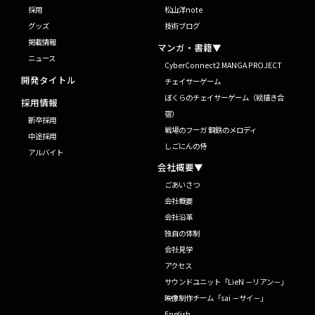
採用
松山洋note
グッズ
技術ブログ
掲載情報
マンガ・書籍▼
ニュース
CyberConnect2 MANGA PROJECT
開発タイトル
チェイサーゲーム
ぼくらのチェイサーゲーム（絵描き合
採用情報
宿）
新卒採用
戦場のフーガ 鋼鉄のメロディ
中途採用
しごにんの侍
アルバイト
会社概要▼
ごあいさつ
会社概要
会社沿革
独自の体制
会社見学
アクセス
サウンドユニット「LieN －リアン－」
映像制作チーム「sai －サイ－」
English