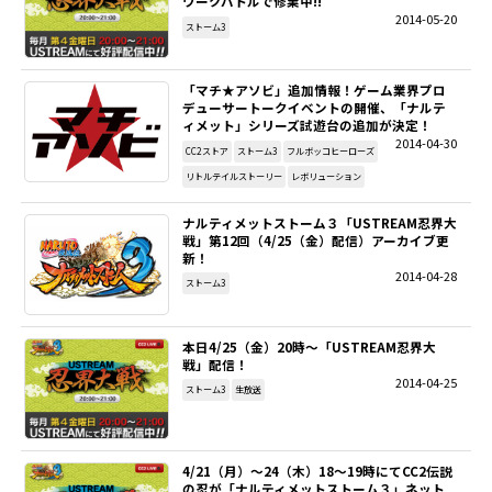
ワークバトルで修業中!!
2014-05-20
ストーム3
「マチ★アソビ」追加情報！ゲーム業界プロ
デューサートークイベントの開催、「ナルテ
ィメット」シリーズ試遊台の追加が決定！
2014-04-30
CC2ストア
ストーム3
フルボッコヒーローズ
リトルテイルストーリー
レボリューション
ナルティメットストーム３「USTREAM忍界大
戦」第12回（4/25（金）配信）アーカイブ更
新！
2014-04-28
ストーム3
本日4/25（金）20時～「USTREAM忍界大
戦」配信！
2014-04-25
ストーム3
生放送
4/21（月）～24（木）18～19時にてCC2伝説
の忍が「ナルティメットストーム３」ネット