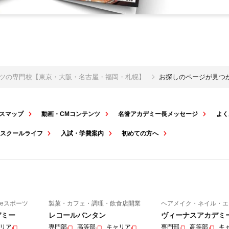
ポーツの専門校【東京・大阪・名古屋・福岡・札幌】
お探しのページが見つ
スマップ
動画・CMコンテンツ
名誉アカデミー長メッセージ
よく
スクールライフ
入試・学費案内
初めての方へ
eスポーツ
製菓・カフェ・調理・飲食店開業
ヘアメイク・ネイル・エ
デミー
レコールバンタン
ヴィーナスアカデミ
リア
専門部
高等部
キャリア
専門部
高等部
キ