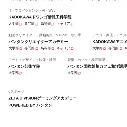
IT・プログラミング・AI・Web
KADOKAWAドワンゴ情報工科学院
大学部
専門部
高等部
キャリア
動画クリエイター・動画編集・VTuber・歌い手
アニメ・声優・アニメ
バンタンクリエイターアカデミー
KADOKAWAア
大学部
専門部
高等部
キャリア
大学部
専門部
アート・デザイン・映像・映画
製菓・カフェ・和洋調理
バンタン芸術学院
バンタン国際製菓カフェ和洋調理
大学部
大学部
eスポーツ
ZETA DIVISIONゲーミングアカデミー
POWERED BY バンタン
大学部・専門部・高等部
韓国語
ゲーム・イラスト・eスポーツ・アニメ