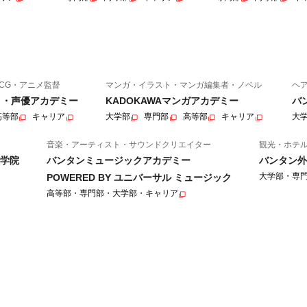
CG・アニメ監督
マンガ・イラスト・マンガ編集者・ノベル
ヘ
ニメ・声優アカデミー
KADOKAWAマンガアカデミー
バ
高等部
キャリア
大学部
専門部
高等部
キャリア
大
音楽・アーティスト・サウンドクリエイター
観光・ホテ
学院
バンタンミュージックアカデミー
バンタン外
大学部・専
POWERED BY ユニバーサル ミュージック
高等部・専門部・大学部・キャリア