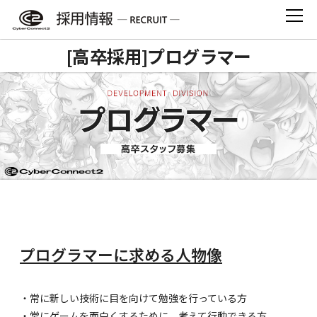
Skip
to
content
[高卒採用]プログラマー
プログラマーに求める人物像
・常に新しい技術に目を向けて勉強を行っている方
・常にゲームを面白くするために、考えて行動できる方