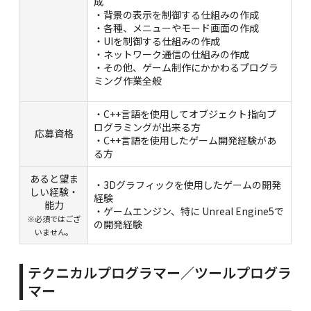
成
・背景の表示を制御する仕組みの作成
・各種、メニューやモード画面の作成
・UIを制御する仕組みの作成
・ネットワーク通信の仕組みの作成
・その他、ゲーム制作にかかわるプログラ
ミング作業全般
・C++言語を使用してオブジェクト指向プ
ログラミングが出来る方
応募資格
・C++言語を使用したゲーム開発経験があ
る方
あると望ま
・3Dグラフィックを使用したゲームの開発
しい経験・
経験
能力
・ゲームエンジン、特に Unreal Engine5で
※必須ではござ
の開発経験
いません。
テクニカルプログラマー／ツールプログラ
マー