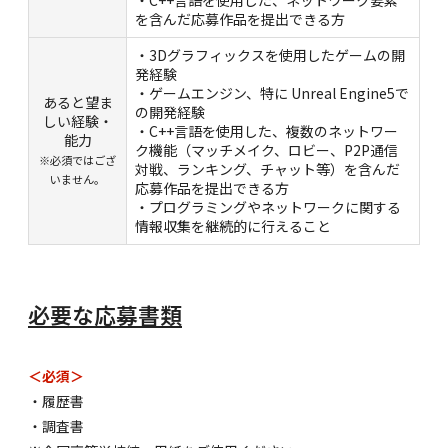
・C++言語を使用した、ネットワーク要素
を含んだ応募作品を提出できる方
・3Dグラフィックスを使用したゲームの開
発経験
・ゲームエンジン、特に Unreal Engine5で
あると望ま
の開発経験
しい経験・
・C++言語を使用した、複数のネットワー
能力
ク機能（マッチメイク、ロビー、P2P通信
※必須ではござ
対戦、ランキング、チャット等）を含んだ
いません。
応募作品を提出できる方
・プログラミングやネットワークに関する
情報収集を継続的に行えること
必要な応募書類
＜必須＞
・履歴書
・調査書