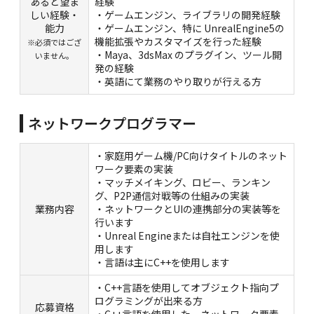
あると望ま
経験
しい経験・
・ゲームエンジン、ライブラリの開発経験
能力
・ゲームエンジン、特に UnrealEngine5の
機能拡張やカスタマイズを行った経験
※必須ではござ
・Maya、3dsMax のプラグイン、ツール開
いません。
発の経験
・英語にて業務のやり取りが行える方
ネットワークプログラマー
・家庭用ゲーム機/PC向けタイトルのネット
ワーク要素の実装
・マッチメイキング、ロビー、ランキン
グ、P2P通信対戦等の仕組みの実装
業務内容
・ネットワークとUIの連携部分の実装等を
行います
・Unreal Engineまたは自社エンジンを使
用します
・言語は主にC++を使用します
・C++言語を使用してオブジェクト指向プ
ログラミングが出来る方
応募資格