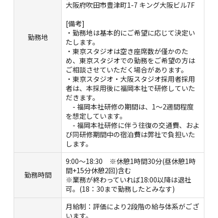
大阪府吹田市豊津町1-7 キング大阪ビル7F
[備考]
・勤務地は基本的にご希望に応じて決定い
勤務地
たします。
・東京スタジオは空き座席数が僅かのた
め、東京スタジオでの勤務をご希望の方は
ご相談させていただく場合があります。
・東京スタジオ・大阪スタジオ採用者採用
者は、本採用後に福岡本社で研修していた
だきます。
- 福岡本社研修の期間は、1～2週間程度
を想定しています。
- 福岡本社研修に伴う往復の交通費、およ
び同研修期間中の宿泊費は弊社で負担いた
します。
9:00～18:30 ※休憩1時間30分(昼休憩1時
間+15分休憩2回)含む
勤務時間
※業務が終わっていれば18:00以降は退社
可。(18：30まで勤務したとみなす)
月給制：評価により2段階の給与体系がござ
います。