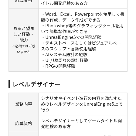
応募資格
イトル開発経験のある方
・Word、Excel、Powerpointを使用して書
類の作成、データ作成ができる
・Photoshop等のグラフィックツールを用
あると望ま
いて簡単な作画ができる
しい経験・
・UnrealEngine5での開発経験
能力
・テキストベースもしくはビジュアルベー
※必須ではござ
スのスクリプト言語使用経験
いません
・AIシステム設計の経験
・UI / UX周りの設計経験
・RPGの開発経験
レベルデザイナー
シナリオやイベント進行の内容を満たすた
業務内容
めのレベルデザインをUnrealEngine5上で
行う
レベルデザイナーとしてゲームタイトル開
応募資格
発経験のある方