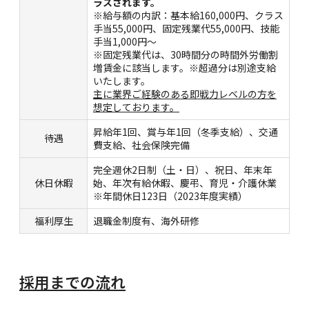
ラスされます。
※給与額の内訳：基本給160,000円、クラス
手当55,000円、固定残業代55,000円、技能
手当1,000円～
※固定残業代は、30時間分の時間外労働割
増賃金に該当します。※超過分は別途支給
いたします。
主に業界ご経験のある即戦力レベルの方を
想定しております。
昇給年1回、賞与年1回（冬季支給）、交通
待遇
費支給、社会保険完備
完全週休2日制（土・日）、祝日、年末年
休日休暇
始、年次有給休暇、慶弔、育児・介護休業
※年間休日123日（2023年度実績）
福利厚生
退職金制度有、海外研修
採用までの流れ