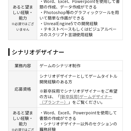
・Word、Excel、Powerpointを使用して書
あると望ま
類の作成、データ作成ができる
しい経験・
・Photoshop等のグラフィックツールを用
能力
いて簡単な作画ができる
・UnrealEngine5での開発経験
※必須ではござ
・テキストベースもしくはビジュアルベー
いません
スのスクリプト言語使用経験
シナリオデザイナー
業務内容
ゲームのシナリオ制作
シナリオデザイナーとしてゲームタイトル
開発経験のある方
応募資格
※新卒採用でシナリオデザイナーをご希望
の方は、「
[新卒採用]ゲームデザイナー
（プランナー）
」をご覧ください。
あると望ま
・Word、Excell、Powerpointを使用して
しい経験・
書類の作成ができる
能力
・シナリオデザイナー以外のセクションの
職務経験
※必須ではござ