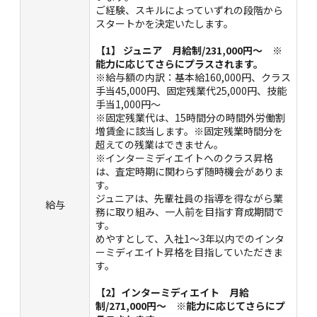
ご経験、スキルによっていずれの段階から
スタートかを決定いたします。
【1】 ジュニア 月給制/231,000円～ ※
能力に応じてさらにプラスされます。
※給与額の内訳：基本給160,000円、クラス
手当45,000円、固定残業代25,000円、技能
手当1,000円～
※固定残業代は、15時間分の時間外労働割
増賃金に該当します。※固定残業時間分を
超えての残業はできません。
※インターミディエイトへのクラス昇格
は、査定時期に関わらず随時機会がありま
す。
ジュニアは、先輩社員の指導を得ながら業
給与
務に取り組み、一人前を目指す育成期間で
す。
めやすとして、入社1～3年以内でのインタ
ーミディエイト昇格を目指していただきま
す。
【2】インターミディエイト 月給
制/271,000円～ ※能力に応じてさらにプ