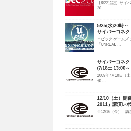
【8/22追記】サ
20 …
5/25(水)20時～
サイバーコネク
エピック ゲームズ
「UNREAL …
サイバーコネク
(7/18土 13:0
2009年7月18
催 …
12/10（土）
2011」講演レ
※12/16（金） 
…