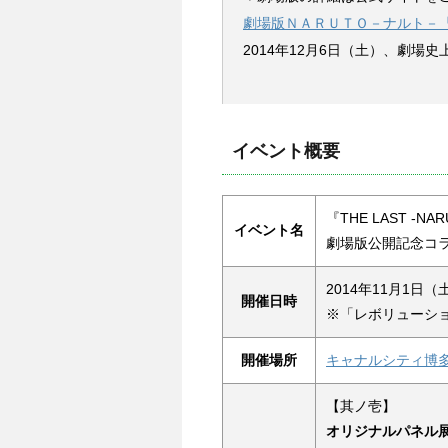
劇場版ＮＡＲＵＴＯ－ナルト－
2014年12月6日（土）、劇場
イベント概要
『THE LAST -N
イベント名
劇場版公開記念コラ
2014年11月1日
開催日時
※「レボリューショ
開催場所
キャナルシティ博
【其ノ壱】
オリジナルパネル