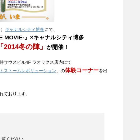
日）
キャナルシティ博多
にて、
 THE MOVIE-』×キャナルシティ博多
「2014冬の陣」
が開催！
7時サウスビル4F ラオックス店内にて
体験コーナー
トストームレボリューション
」の
を出
れております。
ご覧ください。