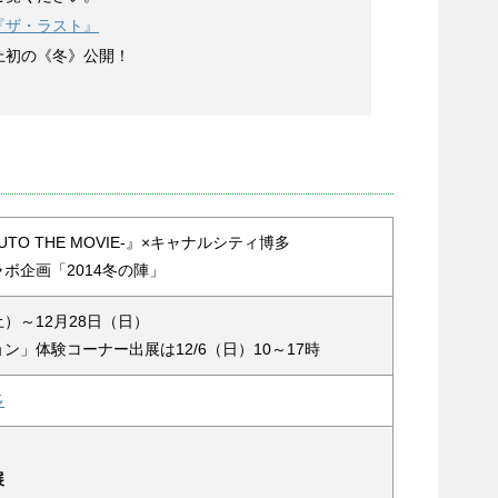
『ザ・ラスト』
史上初の《冬》公開！
ARUTO THE MOVIE-』×キャナルシティ博多
ボ企画「2014冬の陣」
（土）～12月28日（日）
ン」体験コーナー出展は12/6（日）10～17時
多
展