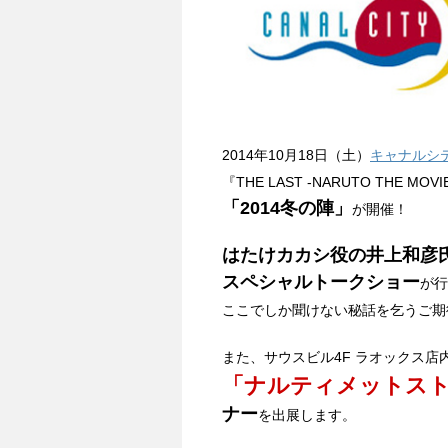
2014年10月18日（土）
キャナルシ
『THE LAST -NARUTO THE 
「2014冬の陣」
が開催！
はたけカカシ役の井上和彦
スペシャルトークショー
が行
ここでしか聞けない秘話を乞うご期待
また、サウスビル4F ラオックス店
「ナルティメットス
ナー
を出展します。