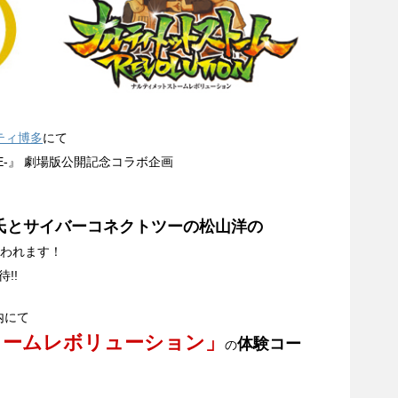
ティ博多
にて
MOVIE-』 劇場版公開記念コラボ企画
氏とサイバーコネクトツーの松山洋の
われます！
!!
内にて
トームレボリューション」
体験コー
の