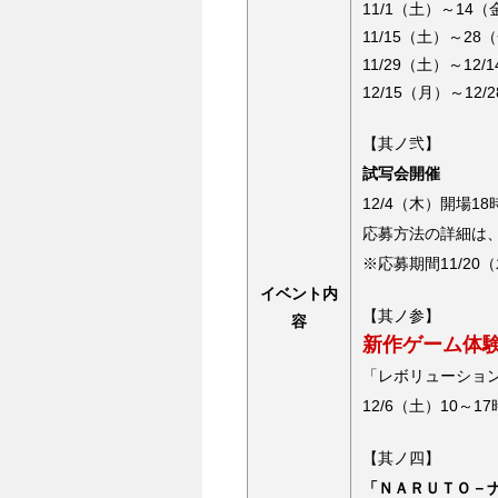
11/1（土）～14
11/15（土）～2
11/29（土）～12
12/15（月）～12
【其ノ弐】
試写会開催
12/4（木）開場18
応募方法の詳細は、
※応募期間11/20
イベント内
【其ノ参】
容
新作ゲーム体
「レボリューショ
12/6（土）10～
【其ノ四】
「ＮＡＲＵＴＯ－