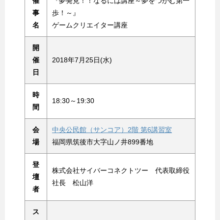
催
『夢発見！！なるには講座～夢をつかむ第一
事
歩！～』
名
ゲームクリエイター講座
開
催
2018年7月25日(水)
日
時
18:30～19:30
間
会
中央公民館（サンコア）2階 第6講習室
場
福岡県筑後市大字山ノ井899番地
登
株式会社サイバーコネクトツー 代表取締役
壇
社長 松山洋
者
ス