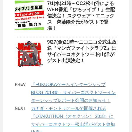
7/1(水)21時～CC2松山洋による
WEB番組「ぴろライブ！」生配
信決定！ スクウェア・エニック
ス 齊藤陽介氏がゲストで登
場！
9/27(金)21時〜ニコニコ公式生放
送『マンガファイトクラブZ』に
サイバーコネクトツー 松山洋が
ゲスト出演決定！
PREV
「FUKUOKAゲームインターンシップ
BLOG 2018春」サイバーコネクトツーイン
ターンシップレポート公開のお知らせ！
NEXT
カナダ・モントリオールで開催される
『OTAKUTHON（オタクソン） 2018』に
サイバーコネクトツー松山洋がゲスト参加