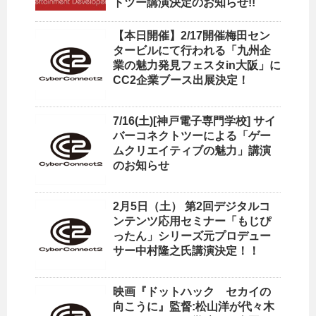
トツー講演決定のお知らせ!!
【本日開催】2/17開催梅田セン
タービルにて行われる「九州企
業の魅力発見フェスタin大阪」に
CC2企業ブース出展決定！
7/16(土)[神戸電子専門学校] サイ
バーコネクトツーによる「ゲー
ムクリエイティブの魅力」講演
のお知らせ
2月5日（土） 第2回デジタルコ
ンテンツ応用セミナー「もじぴ
ったん」シリーズ元プロデュー
サー中村隆之氏講演決定！！
映画『ドットハック セカイの
向こうに』監督:松山洋が代々木