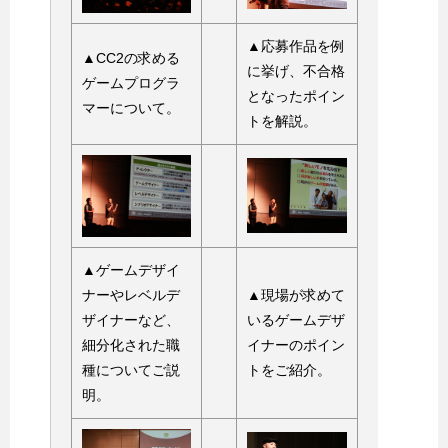
▲応募作品を例
▲CC2の求める
に挙げ、不合格
ゲームプログラ
となったポイン
マーについて。
トを解説。
▲ゲームデザイ
ナーやレベルデ
▲現場が求めて
ザイナーなど、
いるゲームデザ
細分化された職
イナーのポイン
種についてご説
トをご紹介。
明。