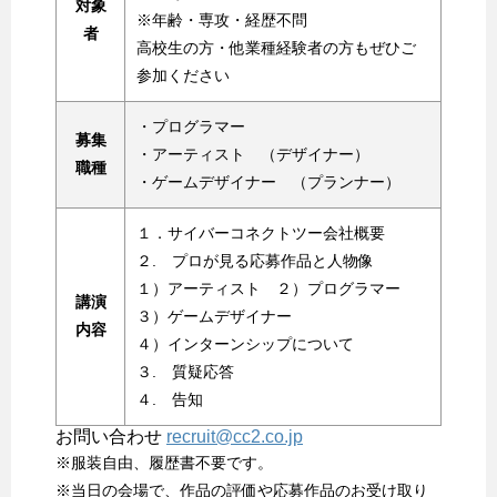
対象
※年齢・専攻・経歴不問
者
高校生の方・他業種経験者の方もぜひご
参加ください
・プログラマー
募集
・アーティスト （デザイナー）
職種
・ゲームデザイナー （プランナー）
１．サイバーコネクトツー会社概要
２. プロが見る応募作品と人物像
１）アーティスト ２）プログラマー
講演
３）ゲームデザイナー
内容
４）インターンシップについて
３. 質疑応答
４. 告知
お問い合わせ
recruit@cc2.co.jp
※服装自由、履歴書不要です。
※当日の会場で、作品の評価や応募作品のお受け取り