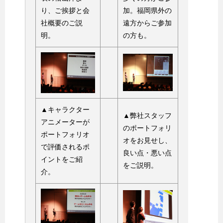
り、ご挨拶と会
加。福岡県外の
社概要のご説
遠方からご参加
明。
の方も。
▲キャラクター
▲弊社スタッフ
アニメーターが
のポートフォリ
ポートフォリオ
オをお見せし、
で評価されるポ
良い点・悪い点
イントをご紹
をご説明。
介。