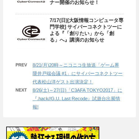
ナー開催のお知らせ！
7/17(日)[大阪情報コンピュータ専
門学校] サイバーコネクトツーに
よる『「創りたい」から「創
る」へ』講演のお知らせ
PREV
8/21(月)20時～ニコニコ生放送「ゲーム界
隈井戸端会議 #1」にサイバーコネクトツー
代表松山洋ゲスト出演決定！
NEXT
8/26(土)～27(日)「C3AFA TOKYO2017」に
『.hack//G.U. Last Recode』試遊台出展情
報!