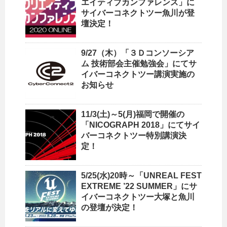
エイティブカンファレンス」に
サイバーコネクトツー魚川が登
壇決定！
9/27（木）「３Ｄコンソーシア
ム 技術部会主催勉強会」にてサ
イバーコネクトツー講演実施の
お知らせ
11/3(土)～5(月)福岡で開催の
「NICOGRAPH 2018」にてサイ
バーコネクトツー特別講演決
定！
5/25(水)20時～「UNREAL FEST
EXTREME ’22 SUMMER」にサ
イバーコネクトツー大塚と魚川
の登壇が決定！