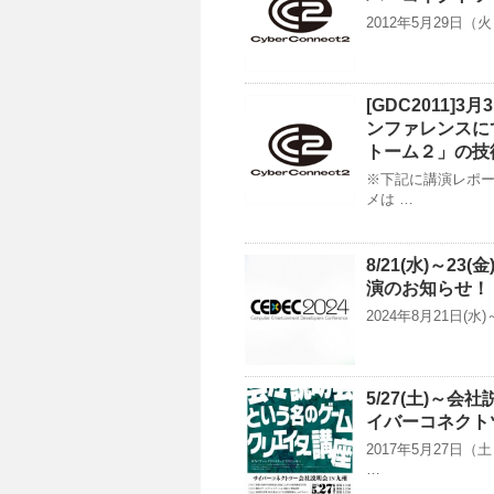
2012年5月29日
[GDC2011]
ンファレンスに
トーム２」の技
※下記に講演レポー
メは …
8/21(水)～2
演のお知らせ！
2024年8月21日(水
5/27(土)～
イバーコネクト
2017年5月27
…