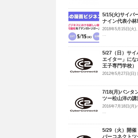
5/15(火)サ
ナイン代表小林
2018年5月15日
…
5/27（日）
エイター」にな
王子専門学校）
2012年5月27日
7/18(月)バ
ツー松山洋の講
2016年7月18日
…
5/29（火）開
バーコネクトツ