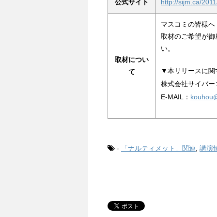
公式サイト
http://sijm.ca/2011
マスコミの皆様へ
取材のご希望が御
い。
取材につい
▼本リリースに関
て
株式会社サイバー
E-MAIL：
kouhou@
-
「ナルティメット」関連
,
講演