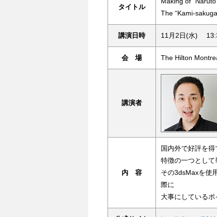
Making of “Naruto
タイトル
The “Kami-sakuga”
講演日時
11月2日(水) 13:3
会 場
The Hilton Montre
講演者
国内外で好評を得
特徴の一つとして
内 容
その3dsMax
際に
大事にしているポ