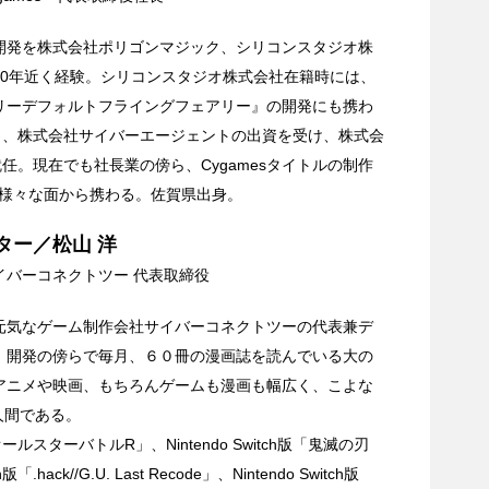
開発を株式会社ポリゴンマジック、シリコンスタジオ株
10年近く経験。シリコンスタジオ株式会社在籍時には、
リーデフォルトフライングフェアリー』の開発にも携わ
意し、株式会社サイバーエージェントの出資を受け、株式会
就任。現在でも社長業の傍ら、Cygamesタイトルの制作
様々な面から携わる。佐賀県出身。
ター／松山 洋
イバーコネクトツー 代表取締役
元気なゲーム制作会社サイバーコネクトツーの代表兼デ
。開発の傍らで毎月、６０冊の漫画誌を読んでいる大の
アニメや映画、もちろんゲームも漫画も幅広く、こよな
人間である。
スターバトルR」、Nintendo Switch版「鬼滅の刃
hack//G.U. Last Recode」、Nintendo Switch版