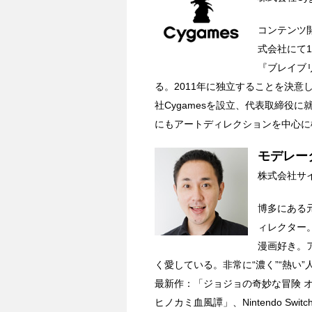
コンテンツ
式会社にて
『ブレイブ
る。2011年に独立することを決
社Cygamesを設立、代表取締役に
にもアートディレクションを中心に
モデレー
株式会社サ
博多にある
ィレクター
漫画好き。
く愛している。非常に“濃く”“熱い”
最新作：「ジョジョの奇妙な冒険 オール
ヒノカミ血風譚」、Nintendo Switch版「.