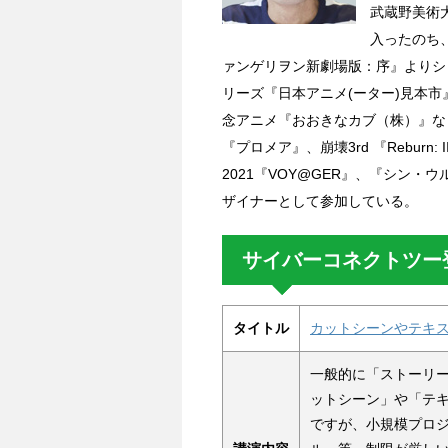
武蔵野美術
入ったのち
ァンゲリヲン新劇場版：序』よりシ
リーズ『日本アニメ(ーター)見本市
念アニメ『おおきなカブ（株）』な
『プロメア』、崩壊3rd 『Rebur
2021『VOY@GER』、『シン
ザイナーとして参加している。
サイバーコネクトツー登壇
タイトル
カットシーンやテキ
一般的に「ストーリ
ットシーン」や「テ
ですが、小規模プロ