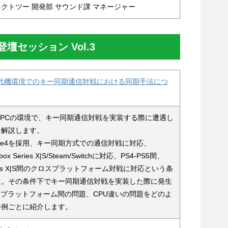
クトツー 開発部 サウンド課 マネージャー
セッション Vol.3
neと現世代機環境でのキー同期通信対戦における同期手法につ
/現世代PCの環境で、キー同期通信対戦を実装する際に遭遇し
を解説します。
ngine4を採用、キー同期方式での通信対戦に対応、
Xbox Series X|S/Steam/Switchに対応、PS4-PS5間、
 Series X|S間のクロスプラットフォーム対戦に対応という条
た。その条件下でキー同期通信対戦を実装した際に発生
、プラットフォーム間の問題、CPU違いの問題をどのよ
事例ごとに紹介します。