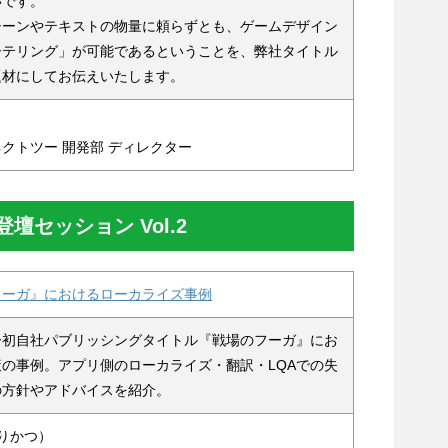
いです。
シーンやテキストの物量に頼らずとも、ゲームデザイン
ーテリング」が可能であるということを、弊社タイトル
題材にしてお伝えいたします。
クトツー 開発部 ディレクター
セッション Vol.2
フーガ』におけるローカライズ事例
ー初自社パブリッシングタイトル『戦場のフーガ』にお
の事例。アプリ側のローカライズ・翻訳・LQAでの失
の方針やアドバイスを紹介。
りかつ）