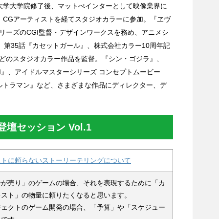
大学大学院修了後、マットぺインターとして映像業界に
、CGアーティストを経てスタジオカラーに参加。『ヱヴ
リーズのCGI監督・デザインワークスを務め、アニメシ
』第35話『カセットガール』、株式会社カラー10周年記
どのスタジオカラー作品を監督。『シン・ゴジラ』、
n: II』、アイドルマスターシリーズ コンセプトムービー
・ウルトラマン』など、さまざまな作品にディレクター、デ
セッション Vol.1
ストに頼らないストーリーテリングについて
ーが売り」のゲームの場合、それを表現するために「カ
キスト」の物量に頼りたくなると思います。
ジェクトのゲーム開発の場合、「予算」や「スケジュー