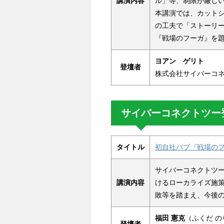
講演内容
ル」等、制限が厳し
本講演では、カット
の工夫で「ストーリ
『戦場のフーガ』を
ヨアン ゲリト
登壇者
株式会社サイバーコネ
サイバーコネクトツー登壇
タイトル
初自社パブ『戦場の
サイバーコネクトツ
講演内容
けるローカライズ施策
敗等を踏まえ、今後
福田 憲克
（ふくだ の
登壇者