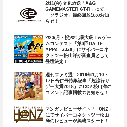
2/11(金) 文化放送「A&G
GAMEMASTER GT-R」にて
「ソラジオ」最終回放送のお知
らせ！
2/24(月・祝)東北最大級IT＆ゲー
ムコンテスト「第6回DA-TE
APPs！2020」にサイバーコネ
クトツー松山洋が審査員として
登壇決定！
週刊ファミ通 2019年1月10・
17日合併号特集記事「超流行り
ゲー大賞2018」にCC2 松山洋の
コメント記事掲載のお知らせ！
マンガレビューサイト「HONZ」
にてサイバーコネクトツー松山
洋のレビューが掲載スタート！