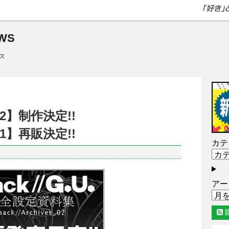
WS
ス
s_02】制作決定!!
s_01】再販決定!!
カテ
アー