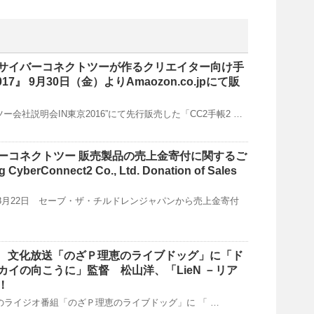
サイバーコネクトツーが作るクリエイター向け手
17』 9月30日（金）よりAmaozon.co.jpにて販
ー会社説明会IN東京2016”にて先行販売した「CC2手帳2 …
ーコネクトツー 販売製品の売上金寄付に関するご
CyberConnect2 Co., Ltd. Donation of Sales
2年8月22日 セーブ・ザ・チルドレンジャパンから売上金寄付
配信 文化放送「のざＰ理恵のライブドッグ」に「ド
カイの向こうに」監督 松山洋、「LieN －リア
！
+のライジオ番組「のざＰ理恵のライブドッグ」に 「 …