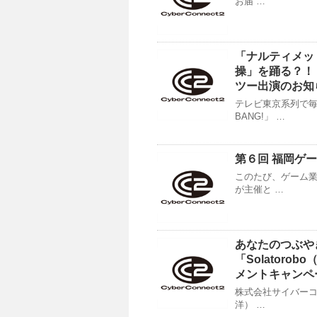
お届 …
「ナルティメッ
操」を踊る？！
ツー出演のお知
テレビ東京系列で毎
BANG!」 …
第６回 福岡ゲ
このたび、ゲーム業
が主催と …
あなたのつぶや
「Solatoro
メントキャンペ
株式会社サイバーコ
洋） …