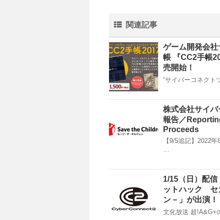
関連記事
ゲーム開発会社
帳 『CC2手帳20
売開始！
“サイバーコネクトツ
株式会社サイバ
報告／Reporting 
Proceeds
【9/5追記】202
…
1/15（日）
ットハック セ
ン－」が出演！
文化放送 超!A&G