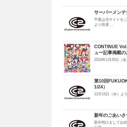
サーバーメンテナ
平素は当サイトをご
より快適 …
CONTINUE 
ュー記事掲載の
2019年1月25日（
第10回FUK
1/24）
12月15日（水）よ
新年のごあいさつ
新年明けましておめ