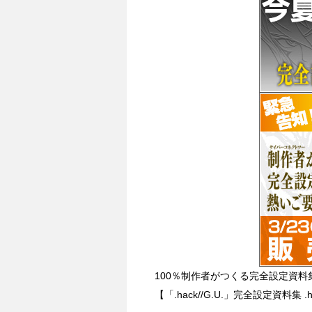
100％制作者がつくる完全設定資料
【「.hack//G.U.」完全設定資料集 