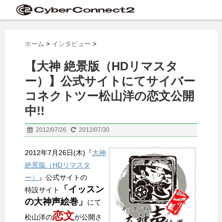
ホーム
>
インタビュー
>
【大神 絶景版（HDリマスタ
ー）】公式サイトにてサイバー
コネクトツー松山洋の恋文公開
中!!
2012/07/26
2012/07/30
2012年7月26日(木)『
大神
絶景版（HDリマスタ
ー）
』公式サイトの
「イッスン
特設サイト
の大神声絵巻」
にて
恋文
松山洋の
が公開さ