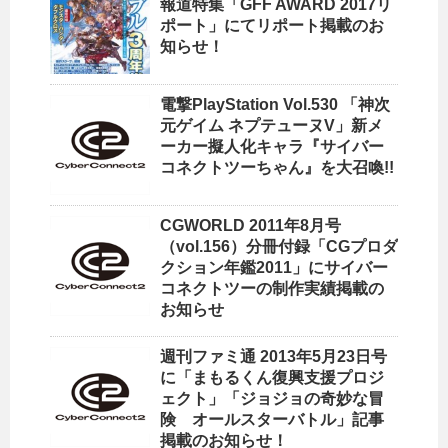
報道特集「GFF AWARD 2017リ
ポート」にてリポート掲載のお
知らせ！
電撃PlayStation Vol.530 「神次
元ゲイム ネプテューヌV」新メ
ーカー擬人化キャラ『サイバー
コネクトツーちゃん』を大召喚!!
CGWORLD 2011年8月号
（vol.156）分冊付録「CGプロダ
クション年鑑2011」にサイバー
コネクトツーの制作実績掲載の
お知らせ
週刊ファミ通 2013年5月23日号
に「まもるくん復興支援プロジ
ェクト」「ジョジョの奇妙な冒
険 オールスターバトル」記事
掲載のお知らせ！