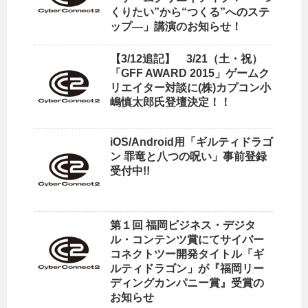
くりたい”から“つくる”へのステ
ップ―」講演のお知らせ！
【3/12追記】 3/21（土・祝）
「GFF AWARD 2015」ゲームク
リエイター対談に(株)カプコン小
嶋慎太郎氏登壇決定！！
iOS/Android用「ギルティドラゴ
ン 罪竜と八つの呪い」事前登録
受付中!!
第１回 福岡ビジネス・デジタ
ル・コンテンツ賞にてサイバー
コネクトツー開発タイトル「ギ
ルティドラゴン」が『福岡リー
ディングカンパニー賞』受賞の
お知らせ