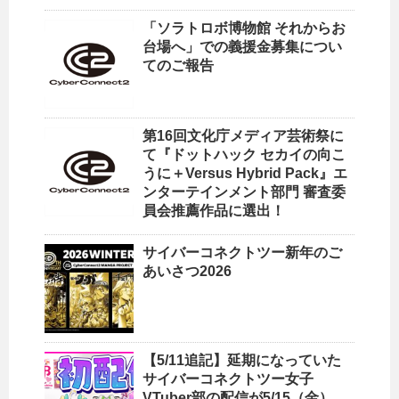
「ソラトロボ博物館 それからお
台場へ」での義援金募集につい
てのご報告
第16回文化庁メディア芸術祭に
て『ドットハック セカイの向こ
うに＋Versus Hybrid Pack』エ
ンターテインメント部門 審査委
員会推薦作品に選出！
サイバーコネクトツー新年のご
あいさつ2026
【5/11追記】延期になっていた
サイバーコネクトツー女子
VTuber部の配信が5/15（金）