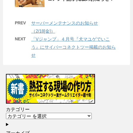
PREV
サーバーメンテナンスのお知らせ
（2/18[金]）
NEXT
「Vジャンプ」４月号『犬マユゲでいこ
う』にサイバーコネクトツー掲載のお知ら
せ
カテゴリー