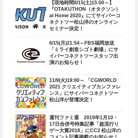
【現地時間8/15(土)15:00～】
『OTAKUTHON（オタクソン）
at Home 2020』にてサイバーコ
ネクトツー松山洋のオンライン
セミナー決定！
6/15(月)21:54～FBS福岡放送
「ミライ創造シゴト劇場」にサ
イバーコネクトツースタッフ出
演のお知らせ！
11/9(火)19:00～ 「CGWORLD
2021 クリエイティブカンファレ
ンス」にサイバーコネクトツー
松山洋が登壇決定！
週刊ファミ通 2019年1月10・
17日合併号特集記事「超流行り
ゲー大賞2018」にCC2 松山洋の
コメント記事掲載のお知らせ！