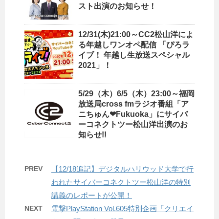
スト出演のお知らせ！
12/31(木)21:00～CC2松山洋によ
る年越しワンオペ配信 「ぴろラ
イブ！ 年越し生放送スペシャル
2021」！
5/29（木）6/5（木）23:00～福岡
放送局cross fmラジオ番組「ア
ニちゅん❤Fukuoka」にサイバ
ーコネクトツー松山洋出演のお
知らせ!!
PREV
【12/18追記】デジタルハリウッド大学で行
われたサイバーコネクトツー松山洋の特別
講義のレポートが公開！
NEXT
電撃PlayStation Vol.605特別企画「クリエイ