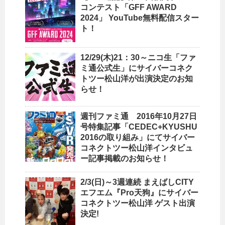
コンテスト「GFF AWARD
2024」 YouTube無料配信スター
ト！
12/29(木)21：30～ニコ生「ファ
ミ通公式生」にサイバーコネク
トツー松山洋が出演決定のお知
らせ！
週刊ファミ通 2016年10月27日
号特集記事「CEDEC+KYUSHU
2016の取り組み」にてサイバー
コネクトツー松山洋インタビュ
ー記事掲載のお知らせ！
2/3(日)～3週連続 まえばしCITY
エフエム『Pro天狗』にサイバー
コネクトツー松山洋 ゲスト出演
決定!