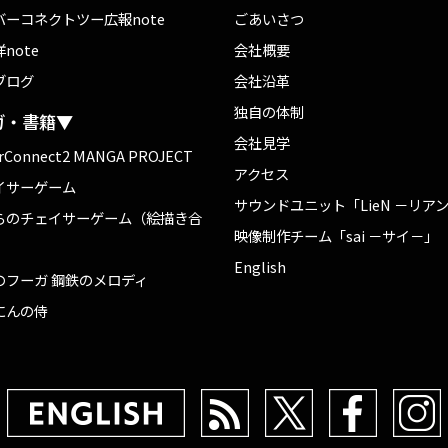
バーコネクトツー広報note
ごあいさつ
note
会社概要
ブログ
会社沿革
独自の体制
ガ・書籍▼
会社見学
rConnect2 MANGA PROJECT
アクセス
イサーゲーム
サウンドユニット「LieN －リア
らのチェイサーゲーム（絵描き合
映像制作チーム「sai －サイ－」
English
のフーガ 鋼鉄のメロディ
にんの侍