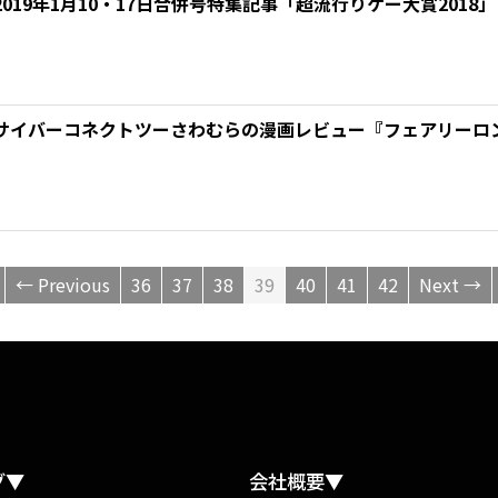
019年1月10・17日合併号特集記事「超流行りゲー大賞2018
サイバーコネクトツーさわむらの漫画レビュー『フェアリーロ
← Previous
36
37
38
39
40
41
42
Next →
グ▼
会社概要▼