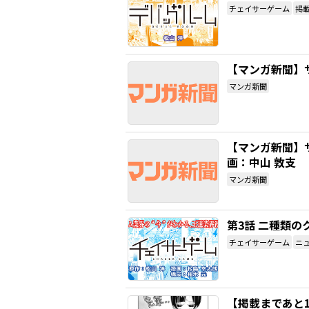
チェイサーゲーム
掲
【マンガ新聞】
マンガ新聞
【マンガ新聞】
画：中山 敦支
マンガ新聞
第3話 二種類の
チェイサーゲーム
ニ
【掲載まであと