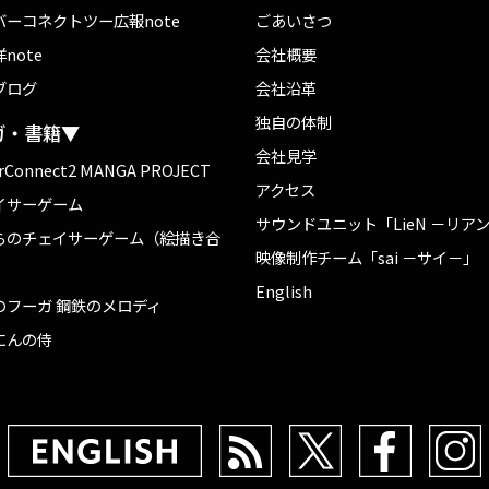
バーコネクトツー広報note
ごあいさつ
note
会社概要
ブログ
会社沿革
独自の体制
ガ・書籍▼
会社見学
rConnect2 MANGA PROJECT
アクセス
イサーゲーム
サウンドユニット「LieN －リア
らのチェイサーゲーム（絵描き合
映像制作チーム「sai －サイ－」
English
のフーガ 鋼鉄のメロディ
にんの侍