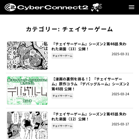
GAME
カテゴリー:
チェイサーゲーム
MANGA・NOVEL
『チェイサーゲーム』シーズン2 第46話 失わ
れた楽園（13）公開！
2025-03-31
FILM
チェイサーゲーム
CC2STORE
【漫画の裏側を語る！】『チェイサーゲー
ム』原作コラム 『デバッグルーム』シーズン2
COMPANY
第45回 公開！
2025-03-24
チェイサーゲーム
BLOG
『チェイサーゲーム』シーズン2 第45話 失わ
RECRUIT
れた楽園（12）公開！
2025-03-17
チェイサーゲーム
SNS