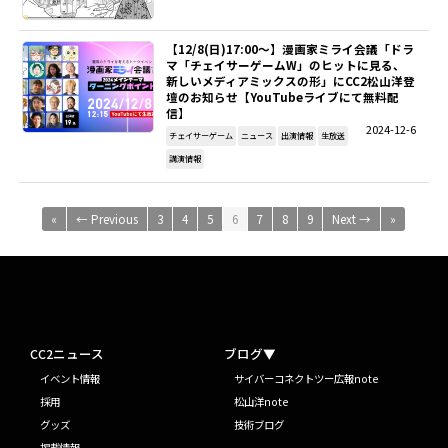
【12/8(日)17:00～】漫画家ミライ会議「ドラ
マ「チェイサーゲームW」のヒットに見る、
新しいメディアミックスの形」にCC2松山洋登
壇のお知らせ【YouTubeライブにて無料配
信】
2024-12-6
チェイサーゲーム
ニュース
出演情報
生放送
講演情報
«
← Previous
3
4
5
6
7
8
9
Next →
»
CC2ニュース
ブログ▼
イベント情報
サイバーコネクトツー広報note
採用
松山洋note
グッズ
技術ブログ
掲載情報