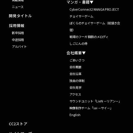
マンガ・書籍▼
ニュース
CyberConnect2 MANGA PROJECT
開発タイトル
チェイサーゲーム
ぼくらのチェイサーゲーム（絵描き合
採用情報
宿）
新卒採用
戦場のフーガ 鋼鉄のメロディ
中途採用
しごにんの侍
アルバイト
会社概要▼
ごあいさつ
会社概要
会社沿革
独自の体制
会社見学
アクセス
サウンドユニット「LieN －リアン－」
映像制作チーム「sai －サイ－」
English
CC2ストア