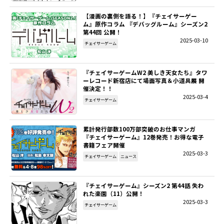
【漫画の裏側を語る！】『チェイサーゲー
SITEMAP
ム』原作コラム 『デバッグルーム』シーズン2
第44回 公開！
2025-03-10
EN
チェイサーゲーム
『チェイサーゲームW2 美しき天女たち』タワ
ーレコード新宿店にて場面写真＆小道具展 開
催決定！！
2025-03-4
チェイサーゲーム
累計発行部数100万部突破のお仕事マンガ
『チェイサーゲーム』12巻発売！お得な電子
書籍フェア開催
2025-03-3
チェイサーゲーム
ニュース
『チェイサーゲーム』シーズン2 第44話 失わ
れた楽園（11）公開！
2025-03-3
チェイサーゲーム