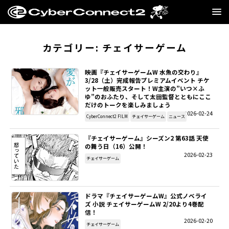
GAME
カテゴリー:
チェイサーゲーム
MANGA・NOVEL
映画『チェイサーゲームW 水魚の交わり』
3/28（土）完成報告プレミアムイベント チケ
ット一般販売スタート！W主演の”いつ×ふ
FILM
ゆ”のおふたり、そして太田監督とともにここ
だけのトークを楽しみましょう
2026-02-24
CC2STORE
CyberConnect2 FILM
チェイサーゲーム
ニュース
『チェイサーゲーム』シーズン2 第63話 天使
COMPANY
の舞う日（16）公開！
2026-02-23
チェイサーゲーム
BLOG
RECRUIT
ドラマ『チェイサーゲームW』公式ノベライ
ズ 小説 チェイサーゲームW 2/20より4巻配
信！
SNS
2026-02-20
チェイサーゲーム