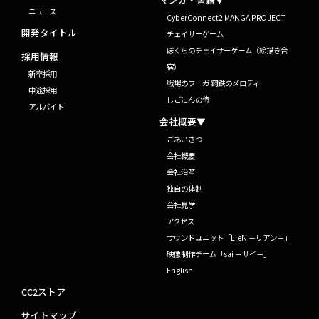
ニュース
CyberConnect2 MANGA PROJECT
開発タイトル
チェイサーゲーム
ぼくらのチェイサーゲーム（絵描き合
採用情報
宿）
新卒採用
戦場のフーガ 鋼鉄のメロディ
中途採用
しごにんの侍
アルバイト
会社概要▼
ごあいさつ
会社概要
会社沿革
独自の体制
会社見学
アクセス
サウンドユニット「LieN －リアン－」
映像制作チーム「sai －サイ－」
English
CC2ストア
サイトマップ