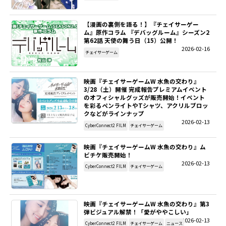
SITEMAP
【漫画の裏側を語る！】『チェイサーゲー
ム』原作コラム 『デバッグルーム』シーズン2
第62話 天使の舞う日（15）公開！
EN
2026-02-16
チェイサーゲーム
映画『チェイサーゲームW 水魚の交わり』
3/28（土）開催 完成報告プレミアムイベント
のオフィシャルグッズが販売開始！イベント
を彩るペンライトやTシャツ、アクリルブロッ
クなどがラインナップ
2026-02-13
CyberConnect2 FILM
チェイサーゲーム
映画『チェイサーゲームW 水魚の交わり』ム
ビチケ販売開始！
2026-02-13
CyberConnect2 FILM
チェイサーゲーム
映画『チェイサーゲームW 水魚の交わり』第3
弾ビジュアル解禁！「愛がややこしい」
2026-02-13
CyberConnect2 FILM
チェイサーゲーム
ニュース