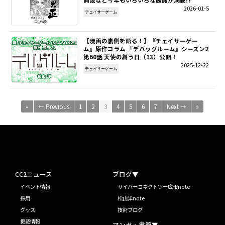
2026-01-5
チェイサーゲーム
【漫画の裏側を語る！】『チェイサーゲー
ム』原作コラム 『デバッグルーム』シーズン2
第60話 天使の舞う日（13）公開！
2025-12-22
チェイサーゲーム
«
← Previous
1
2
3
4
5
6
7
Next →
»
CC2ニュース
ブログ▼
イベント情報
サイバーコネクトツー広報note
採用
松山洋note
グッズ
技術ブログ
掲載情報
マンガ・書籍▼