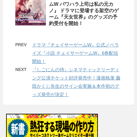
ムW パワハラ上司は私の元カ
ノ』 ドラマに登場する架空のゲ
ーム『天女世界』のグッズの予
約受付を開始！
PREV
ドラマ『チェイサーゲームW』公式ノベラ
イズ『小説 チェイサーゲームW』6巻配信
開始！
NEXT
『しごにんの侍』シネマティックリーディ
ング公演チケット好評発売中！漫画執筆 藤
田かくじ先生のサイン会実施＆本作初のグ
ッズ発売が決定！