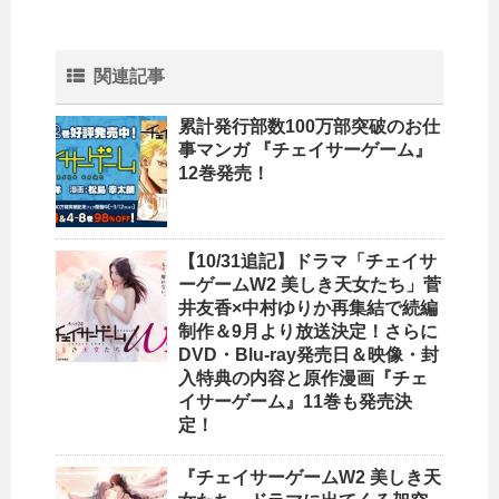
関連記事
累計発行部数100万部突破のお仕
事マンガ 『チェイサーゲーム』
12巻発売！
【10/31追記】ドラマ「チェイサ
ーゲームW2 美しき天女たち」菅
井友香×中村ゆりか再集結で続編
制作＆9月より放送決定！さらに
DVD・Blu-ray発売日＆映像・封
入特典の内容と原作漫画『チェ
イサーゲーム』11巻も発売決
定！
『チェイサーゲームW2 美しき天