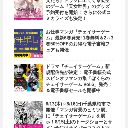
女たち』ドラマに出てくる架空
のゲーム『天女世界』のグッズ
予約受付を開始！ さらに公式コ
ミカライズも決定！
お仕事マンガ『チェイサーゲー
ム』最新6巻発売! 1巻無料＆2～3
巻50%OFFのお得な電子書籍フ
ェアも開催
ドラマ『チェイサーゲーム』新
規配信先が決定！ 電子書籍公式
スピンオフマンガ集「ぼくらの
チェイサーゲーム Vol.6」発売！
＆電子書籍セールも開催中
8/13(木)～8/16(日)千葉県柏市で
開催「マンガ背景のヒミツ展」
に『チェイサーゲーム』を展
示！8/15(土)のトークショーとサ
イン会にはサイバーコネクトツ