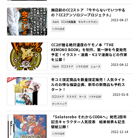
開店前のCC2ストア 『今やらないでいつやる
SITEMAP
の？CC2アンソロジープロジェクト』
2013-04-17
.hack
CC2の楽屋裏
ギルティドラゴン
EN
ソラトロボ
CC2が贈る絶対濃度のケモノ本「THE
KEMONO BOOK」を制作、第一弾を今夏発売
予定！イラスト・漫画・4コマ漫画などの作家
を公募！
2013-04-12
.hack
CC2ストア
ソラトロボ
ニュース
冬コミ限定商品を数量限定販売！人気タイト
ルのお得な福袋企画、新年の新商品も予約ス
タート！
2013-01-8
CC2ストア
アスラズ ラース
ソラトロボ
ドットハック
「Solatorobo それからCODAへ」発売2周年
記念キャラクター人気投票 結果発表＆記念
壁紙公開！
2012-12-14
ソラトロボ