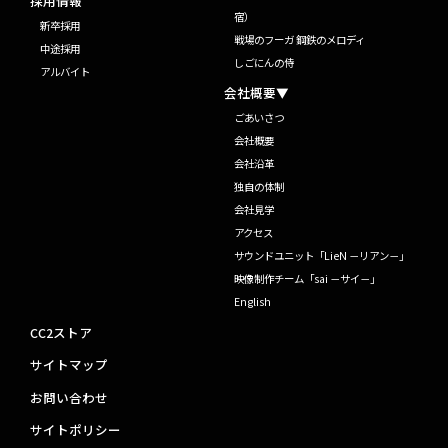
採用情報
宿）
新卒採用
戦場のフーガ 鋼鉄のメロディ
中途採用
しごにんの侍
アルバイト
会社概要▼
ごあいさつ
会社概要
会社沿革
独自の体制
会社見学
アクセス
サウンドユニット「LieN －リアン－」
映像制作チーム「sai －サイ－」
English
CC2ストア
サイトマップ
お問い合わせ
サイトポリシー