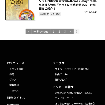
ソラトロボ完全設定資料集 Vol.2 -Daybreak-
早期購入特典「ソラトロボ感謝祭 DVD」の詳
細をご紹介！
2012-04-11
CC2ストア
ソラトロボ
«
← Previous
1
2
3
4
5
CC2ニュース
ブログ▼
イベント情報
サイバーコネクトツー広報note
採用
松山洋note
グッズ
技術ブログ
掲載情報
マンガ・書籍▼
ニュース
CyberConnect2 MANGA PROJECT
開発タイトル
チェイサーゲーム
ぼくらのチェイサーゲーム（絵描き合