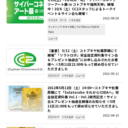
ツーアート展 in コトブキヤ福岡天神」開催
中！10/6（土）CC2スタッフによるトークイ
ベント＆サイン会も開催！
2012-09-20
アスラズ ラース
ソラトロボ
ドットハック セカイの向こうに+Versus Hybrid
Pack
ニュース
【重要】 5/12（土）コトブキヤ秋葉原館にて
開催”「ソラトロボ」完全設定資料集サイン会
＆プレゼント抽選会”にお申し込みされたお客
様へ ※5月11日21:00をもって締め切らせてい
ただきました
2012-05-11
CC2ストア
ソラトロボ
ニュース
2012年5月12日（土）14:00～コトブキヤ秋葉
原館にて「Solatorobo それからCODAへ」完
全設定資料集 Vol.1・Vol.2発売記念！サイン
会＆プレゼント抽選会開催のお知らせ ※5月
11日21:00をもって締め切らせていただきまし
た
2012-04-13
CC2ストア
ソラトロボ
ニュース