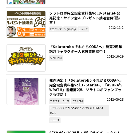
ソラトロボ完全設定資料集Vol.3-Starlet-発
売記念！サイン会＆プレゼント抽選会開催決
定！
2012-11-2
CC2ストア
ソラトロボ
ニュース
「Solatorobo それからCODAへ」発売2周年
記念キャラクター人気投票開催中！
2012-10-29
ソラトロボ
発売決定！「Solatorobo それからCODAへ」
完全設定資料集Vol.3 -Starlet-、「ASURA’S
WRATH」書籍第2弾、ソラトロボファンブッ
クも復活！
2012-09-28
アスラズ ラース
ソラトロボ
ドットハック セカイの向こうに+Versus Hybrid
Pack
ニュース
9/22(土)～10/8(月・祝)「サイバーコネクト