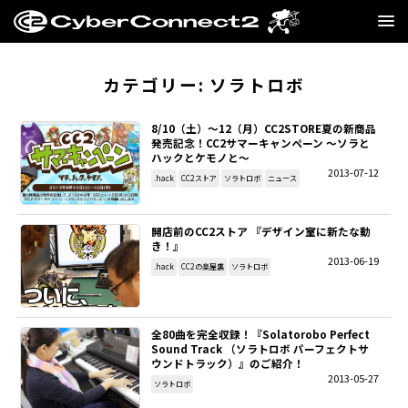
GAME
カテゴリー:
ソラトロボ
MANGA・NOVEL
8/10（土）～12（月）CC2STORE夏の新商品
発売記念！CC2サマーキャンペーン ～ソラと
ハックとケモノと～
FILM
2013-07-12
.hack
CC2ストア
ソラトロボ
ニュース
CC2STORE
開店前のCC2ストア 『デザイン室に新たな動
き！』
COMPANY
2013-06-19
.hack
CC2の楽屋裏
ソラトロボ
BLOG
全80曲を完全収録！『Solatorobo Perfect
RECRUIT
Sound Track （ソラトロボ パーフェクトサ
ウンドトラック）』のご紹介！
2013-05-27
ソラトロボ
SNS