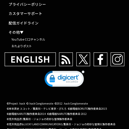
プライバシーポリシー
カスタマーサポート
配信ガイドライン
その他▼
YouTube CC2チャンネル
おたよりポスト
©Project .hack
©.hack Conglomerate
©2012 .hack Conglomerate
©岸本斉史 スコット／集英社・テレビ東京・ぴえろ
©劇場版BORUTO製作委員会2015
©劇場版NARUTO製作委員会2014
©劇場版NARUTO製作委員会 2012
©荒木飛呂彦/集英社・ジョジョの奇妙な冒険製作委員会
©荒木飛呂彦&LUCKY LAND COMMUNICATIONS/集英社・ジョジョの奇妙な冒険SC製作委員会