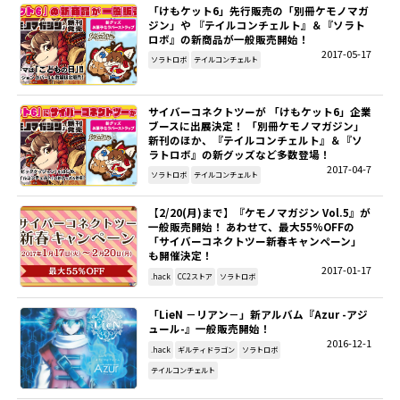
「けもケット6」先行販売の「別冊ケモノマガ
ジン」や 『テイルコンチェルト』＆『ソラト
SITEMAP
ロボ』の新商品が一般販売開始！
2017-05-17
ソラトロボ
テイルコンチェルト
EN
サイバーコネクトツーが 「けもケット6」企業
ブースに出展決定！ 「別冊ケモノマガジン」
新刊のほか、『テイルコンチェルト』＆『ソ
ラトロボ』の新グッズなど多数登場！
2017-04-7
ソラトロボ
テイルコンチェルト
【2/20(月)まで】『ケモノマガジン Vol.5』が
一般販売開始！ あわせて、最大55%OFFの
「サイバーコネクトツー新春キャンペーン」
も開催決定！
2017-01-17
.hack
CC2ストア
ソラトロボ
「LieN －リアン－」新アルバム『Azur -アジ
ュール-』一般販売開始！
2016-12-1
.hack
ギルティドラゴン
ソラトロボ
テイルコンチェルト