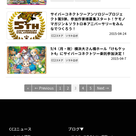
サイバーコネクトツーアンソロジープロジェ
クト第5弾、参加作家様募集スタート！ケモノ
マガジン＆ソラトロ本アニバーサリーをみん
なでつくろう！
2015-04-24
CC2ストア
ソラトロボ
5/4（月・祝）横浜大さん橋ホール「けもケッ
ト4」にサイバーコネクトツー委託参加決定！
2015-04-7
CC2ストア
ソラトロボ
«
← Previous
1
2
3
4
5
Next →
CC2ニュース
ブログ▼