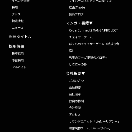
イベント情報
サイバーコネクトツー広報note
採用
松山洋note
グッズ
技術ブログ
掲載情報
マンガ・書籍▼
ニュース
CyberConnect2 MANGA PROJECT
開発タイトル
チェイサーゲーム
ぼくらのチェイサーゲーム（絵描き合
採用情報
宿）
新卒採用
戦場のフーガ 鋼鉄のメロディ
中途採用
しごにんの侍
アルバイト
会社概要▼
ごあいさつ
会社概要
会社沿革
独自の体制
会社見学
アクセス
サウンドユニット「LieN －リアン－」
映像制作チーム「sai －サイ－」