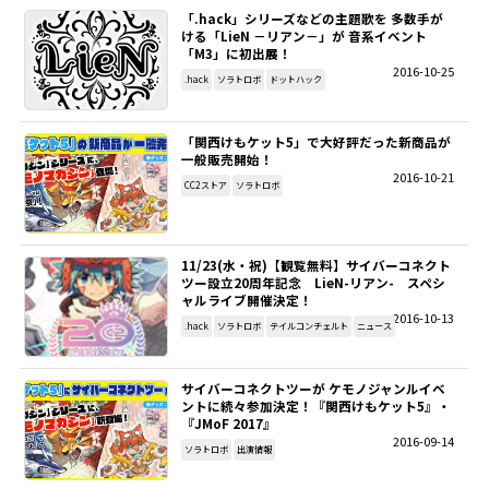
「.hack」シリーズなどの主題歌を 多数手が
ける「LieN －リアン－」が 音系イベント
「M3」に初出展！
2016-10-25
.hack
ソラトロボ
ドットハック
「関西けもケット5」で大好評だった新商品が
一般販売開始！
2016-10-21
CC2ストア
ソラトロボ
11/23(水・祝)【観覧無料】サイバーコネクト
ツー設立20周年記念 LieN-リアン- スペシ
ャルライブ開催決定！
2016-10-13
.hack
ソラトロボ
テイルコンチェルト
ニュース
サイバーコネクトツーが ケモノジャンルイベ
ントに続々参加決定！『関西けもケット5』・
『JMoF 2017』
2016-09-14
ソラトロボ
出演情報