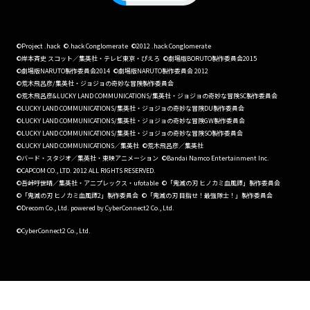
©Project .hack
©.hack Conglomerate
©2012 .hack Conglomerate
©岸本斉史 スコット／集英社・テレビ東京・ぴえろ
©劇場版BORUTO製作委員会2015
©劇場版NARUTO製作委員会2014
©劇場版NARUTO製作委員会 2012
©荒木飛呂彦/集英社・ジョジョの奇妙な冒険製作委員会
©荒木飛呂彦&LUCKY LAND COMMUNICATIONS/集英社・ジョジョの奇妙な冒険SC製作委員会
©LUCKY LAND COMMUNICATIONS/集英社・ジョジョの奇妙な冒険DU製作委員会
©LUCKY LAND COMMUNICATIONS/集英社・ジョジョの奇妙な冒険GW製作委員会
©LUCKY LAND COMMUNICATIONS/集英社・ジョジョの奇妙な冒険SO製作委員会
©LUCKY LAND COMMUNICATIONS／集英社
©荒木飛呂彦／集英社
©バード・スタジオ／集英社・東映アニメーション
©Bandai Namco Entertainment Inc.
©CAPCOM CO., LTD. 2012 ALL RIGHTS RESERVED.
©吾峠呼世晴／集英社・アニプレックス・ufotable
©「鬼滅の刃 ヒノカミ血風譚」製作委員会
©「鬼滅の刃 ヒノカミ血風譚2」製作委員会
©「鬼滅の刃 目指せ！最強隊士！」製作委員会
©Drecom Co., Ltd. powered by CyberConnect2 Co., Ltd.
©CyberConnect2 Co., Ltd.