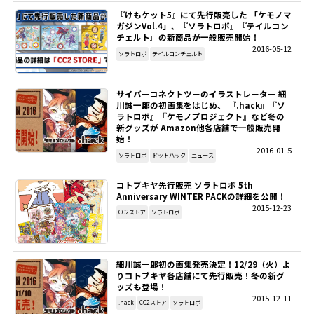
『けもケット5』にて先行販売した 「ケモノマ
ガジンVol.4」、『ソラトロボ』『テイルコン
チェルト』の新商品が一般販売開始！
2016-05-12
ソラトロボ
テイルコンチェルト
サイバーコネクトツーのイラストレーター 細
川誠一郎の初画集をはじめ、 『.hack』『ソ
ラトロボ』『ケモノプロジェクト』など冬の
新グッズが Amazon他各店舗で一般販売開
始！
2016-01-5
ソラトロボ
ドットハック
ニュース
コトブキヤ先行販売 ソラトロボ 5th
Anniversary WINTER PACKの詳細を公開！
2015-12-23
CC2ストア
ソラトロボ
細川誠一郎初の画集発売決定！12/29（火）よ
りコトブキヤ各店舗にて先行販売！冬の新グ
ッズも登場！
2015-12-11
.hack
CC2ストア
ソラトロボ