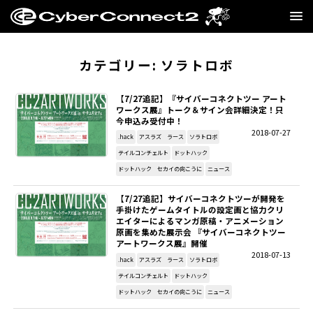
GAME
カテゴリー:
ソラトロボ
MANGA・NOVEL
【7/27追記】『サイバーコネクトツー アート
ワークス展』トーク＆サイン会詳細決定！只
今申込み受付中！
FILM
2018-07-27
.hack
アスラズ ラース
ソラトロボ
テイルコンチェルト
ドットハック
CC2STORE
ドットハック セカイの向こうに
ニュース
COMPANY
【7/27追記】サイバーコネクトツーが開発を
手掛けたゲームタイトルの設定画と協力クリ
エイターによるマンガ原稿・アニメーション
BLOG
原画を集めた展示会 『サイバーコネクトツー
アートワークス展』開催
2018-07-13
.hack
アスラズ ラース
ソラトロボ
RECRUIT
テイルコンチェルト
ドットハック
ドットハック セカイの向こうに
ニュース
SNS