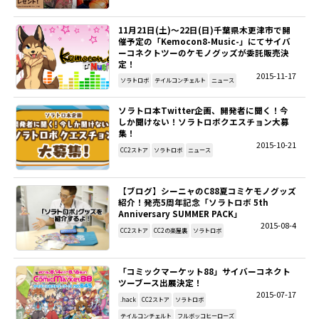
11月21日(土)～22日(日)千葉県木更津市で開
催予定の「Kemocon8-Music-」にてサイバ
ーコネクトツーのケモノグッズが委託販売決
定！
2015-11-17
ソラトロボ
テイルコンチェルト
ニュース
ソラトロ本Twitter企画、開発者に聞く！今
しか聞けない！ソラトロボクエスチョン大募
集！
2015-10-21
CC2ストア
ソラトロボ
ニュース
【ブログ】シーニャのC88夏コミケモノグッズ
紹介！発売5周年記念「ソラトロボ 5th
Anniversary SUMMER PACK」
2015-08-4
CC2ストア
CC2の楽屋裏
ソラトロボ
「コミックマーケット88」サイバーコネクト
ツーブース出展決定！
2015-07-17
.hack
CC2ストア
ソラトロボ
テイルコンチェルト
フルボッコヒーローズ