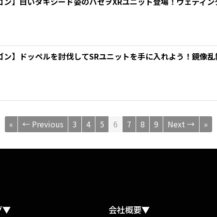
ゴン】白いタキシード姿のハセヲXRユニット登場！ウェディン
ゴン】ドッペルを討伐してSRユニットを手に入れよう！鏡像乱
«
← Previous
3
4
5
6
7
8
9
Next →
»
グ▼
会社概要▼