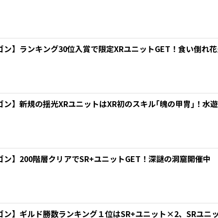
ゴン】ランキング30位入賞で限定XRユニットGET！食い倒れ
ゴン】新規の揺光XRユニットはXR初のスキル｢魄の甲冑｣！水
ン】200階層クリアでSR+ユニットGET！深謎の洞窟開催中
ゴン】ギルド勝数ランキング１位はSR+ユニット×2、SRユニ