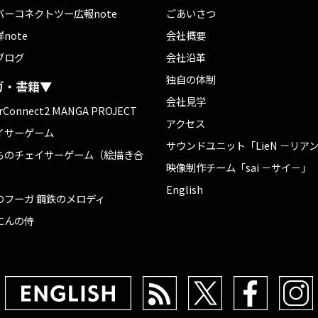
バーコネクトツー広報note
ごあいさつ
note
会社概要
ブログ
会社沿革
独自の体制
ガ・書籍▼
会社見学
rConnect2 MANGA PROJECT
アクセス
イサーゲーム
サウンドユニット「LieN －リア
らのチェイサーゲーム（絵描き合
映像制作チーム「sai －サイ－」
English
のフーガ 鋼鉄のメロディ
にんの侍