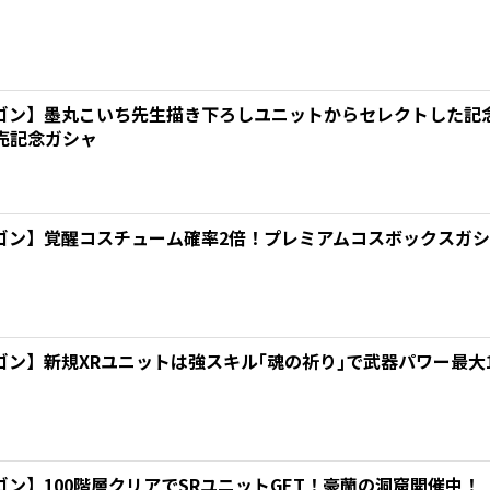
ゴン】墨丸こいち先生描き下ろしユニットからセレクトした記
売記念ガシャ
ゴン】覚醒コスチューム確率2倍！プレミアムコスボックスガ
ゴン】新規XRユニットは強スキル｢魂の祈り｣で武器パワー最大
ン】100階層クリアでSRユニットGET！豪蘭の洞窟開催中！