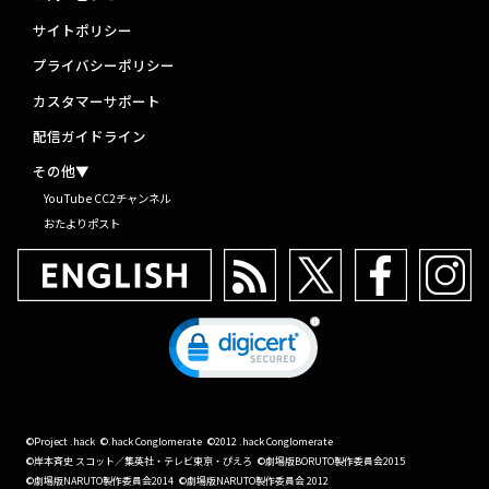
サイトポリシー
プライバシーポリシー
カスタマーサポート
配信ガイドライン
その他▼
YouTube CC2チャンネル
おたよりポスト
©Project .hack
©.hack Conglomerate
©2012 .hack Conglomerate
©岸本斉史 スコット／集英社・テレビ東京・ぴえろ
©劇場版BORUTO製作委員会2015
©劇場版NARUTO製作委員会2014
©劇場版NARUTO製作委員会 2012