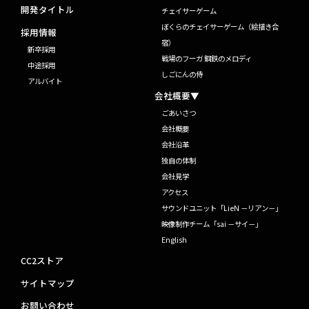
開発タイトル
チェイサーゲーム
ぼくらのチェイサーゲーム（絵描き合
採用情報
宿）
新卒採用
戦場のフーガ 鋼鉄のメロディ
中途採用
しごにんの侍
アルバイト
会社概要▼
ごあいさつ
会社概要
会社沿革
独自の体制
会社見学
アクセス
サウンドユニット「LieN －リアン－」
映像制作チーム「sai －サイ－」
English
CC2ストア
サイトマップ
お問い合わせ