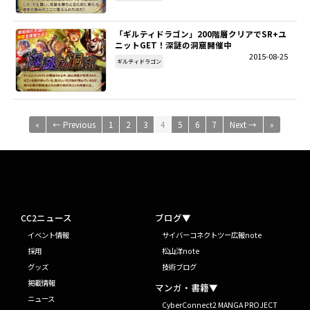
「ギルティドラゴン」200階層クリアでSR+ユ
ニットGET！深謎の洞窟開催中
2015-08-25
ギルティドラゴン
«
← Previous
1
2
3
4
5
6
7
Next →
»
CC2ニュース
ブログ▼
イベント情報
サイバーコネクトツー広報note
採用
松山洋note
グッズ
技術ブログ
掲載情報
マンガ・書籍▼
ニュース
CyberConnect2 MANGA PROJECT