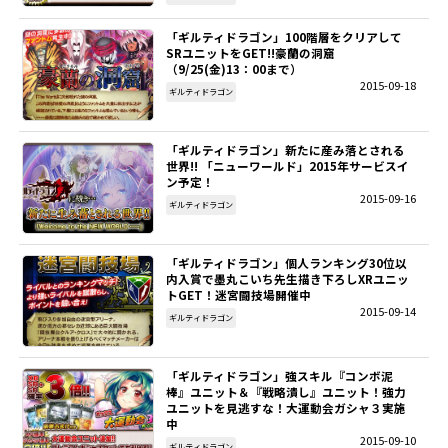
「ギルティドラゴン」100階層をクリアして
SRユニットをGET!!豪蘭の洞窟
（9/25(金)13：00まで）
2015-09-18
ギルティドラゴン
「ギルティドラゴン」新たに産み落とされる
世界!! 「ニューワールド」2015年サービスイ
ン予定！
2015-09-16
ギルティドラゴン
「ギルティドラゴン」個人ランキング30位以
内入賞で墨丸こいち先生描き下ろしXRユニッ
トGET！迷宮闘技場開催中
2015-09-14
ギルティドラゴン
「ギルティドラゴン」強スキル『コンボ泥
棒』ユニット＆『戦略潰し』ユニット！強力
ユニットを見逃すな！大運動会ガシャ３実施
中
2015-09-10
ギルティドラゴン