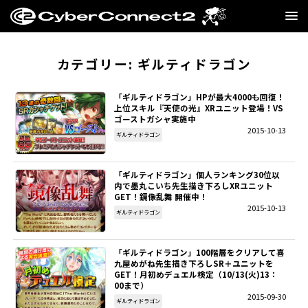
GAME
カテゴリー:
ギルティドラゴン
MANGA・NOVEL
「ギルティドラゴン」HPが最大4000も回復！
上位スキル『天使の光』XRユニット登場！VS
ゴーストガシャ実施中
FILM
2015-10-13
ギルティドラゴン
CC2STORE
「ギルティドラゴン」個人ランキング30位以
内で墨丸こいち先生描き下ろしXRユニット
COMPANY
GET！鏡像乱舞 開催中！
2015-10-13
ギルティドラゴン
BLOG
「ギルティドラゴン」100階層をクリアして喜
RECRUIT
九屋めがね先生描き下ろしSR＋ユニットを
GET！月初めデュエル検定（10/13(火)13：
00まで）
SNS
2015-09-30
ギルティドラゴン