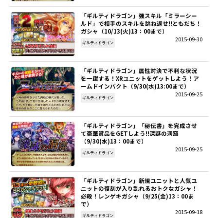
「ギルティドラゴン」強スキル「ミラーシー
SITEMAP
ルド」で相手のスキルを跳ね返せ!!ともだち！
ガシャ（10/13(火)13：00まで）
2015-09-30
EN
ギルティドラゴン
「ギルティドラゴン」属性対決で不利な状況
を一蹴する！XRユニットをゲットしよう！ア
ームドインパクト（9/30(水)13:00まで）
2015-09-25
ギルティドラゴン
「ギルティドラゴン」「秘伝書」を完成させ
て豪華賞品をGETしよう!!深謎の洞窟
（9/30(水)13：00まで）
2015-09-25
ギルティドラゴン
「ギルティドラゴン」新規ユニットと人気ユ
ニットの復刻が入り乱れるおトクなガシャ！
必殺！レンゲキガシャ（9/25(金)13：00ま
で）
2015-09-18
ギルティドラゴン