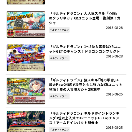
「ギルティドラゴン」大人気スキル『心眼』
のクラリネッテXRユニット登場！復刻涼！ガ
シャ
2015-08-28
ギルティドラゴン
「ギルティドラゴン」1～3位入賞者はXRユニ
ットGETのチャンス！ドラゴンコンフリクト
2015-08-28
ギルティドラゴン
「ギルティドラゴン」強スキル｢魄の甲冑｣＋
最大Pow2485で攻守ともに強力なXRユニット
登場！夏の大冒険ガシャ2実施中
2015-08-25
ギルティドラゴン
「ギルティドラゴン」ギルドポイントランキ
ング3位以上入賞でXRユニットGETのチャン
ス！アームドインパクト開催中
2015-08-25
ギルティドラゴン