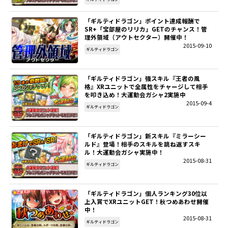
「ギルティドラゴン」ポイント達成報酬で
SR+「宝部屋のリリカ」GETのチャンス！管
理外領域（アウトセクター）開催中！
2015-09-10
ギルティドラゴン
「ギルティドラゴン」強スキル『王者の風
格』XRユニットで全属性をチャージして相手
を叩き込め！大運動会ガシャ2実施中
2015-09-4
ギルティドラゴン
「ギルティドラゴン」新スキル『ミラーシー
ルド』登場！相手のスキルを跳ね返すスキ
ル！大運動会ガシャ実施中！
2015-08-31
ギルティドラゴン
「ギルティドラゴン」個人ランキング30位以
上入賞でXRユニットGET！秋つめあわせ開催
中！
2015-08-31
ギルティドラゴン