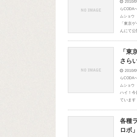
2010/0
らCODA
ムショウ
「東京ゲ
んにて公
「東京
さら
2010/0
らCODA
ムショウ
ハイ！今
ています
各種
ロボ