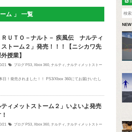
ーム 」 一覧
NEW
ＡＲＵＴＯ－ナルト－ 疾風伝 ナルティ
トストーム２」発売！！！【ニシカワ先
課外授業】
0/21
ブログ
PS3
,
Xbox 360
,
ナルティ
,
ナルティメットストー
日！発売されました！！ PS3/Xbox 360にてお届けいたし
ルティメットストーム２」いよいよ発売
す！
0/21
ブログ
PS3
,
Xbox 360
,
ナルティ
,
ナルティメットストー