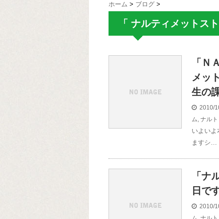
ホーム
>
ブログ
>
「 ナルティメットスト
「Ｎ
メッ
生の
2010/1
ム
,
ナルト
いよいよ本
ますシ…
「ナ
日で
2010/1
ム
,
ナルト