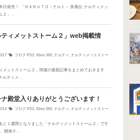
本日発売！ 「ＮＡＲＵＴＯ－ナルト－ 疾風伝 ナルティメッ
ム２」…
ルティメットストーム２」web掲載情
0/17
ブログ
PS3
,
Xbox 360
,
ナルティ
,
ナルティメットストー
ィメットストーム２」関連の最新記事をまとめておきます
『ナルティメ…
チナ殿堂入りありがとうございます！
0/14
ブログ
PS3
,
Xbox 360
,
ナルティ
,
ナルティメットストー
あと１週間となりました「ナルティメットストーム２」です
日、開発チ…