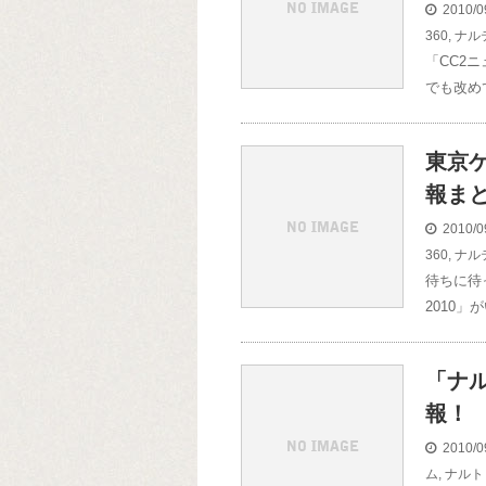
2010/0
360
,
ナル
「CC2
でも改め
東京ゲ
報ま
2010/0
360
,
ナル
待ちに待
2010」
「ナ
報！
2010/0
ム
,
ナルト