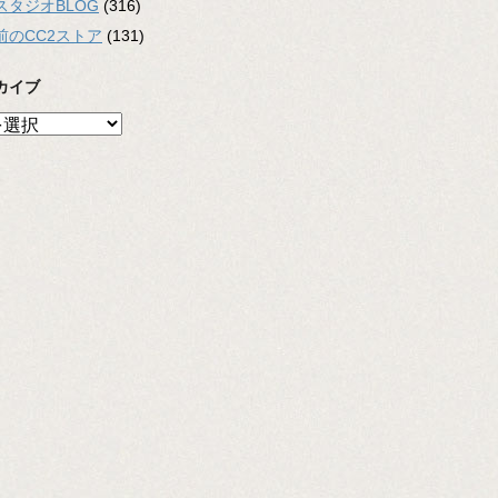
スタジオBLOG
(316)
前のCC2ストア
(131)
カイブ