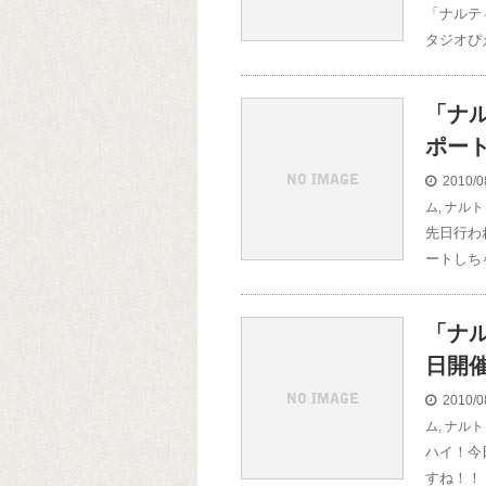
「ナルテ
タジオぴ
「ナ
ポー
2010/0
ム
,
ナルト
先日行わ
ートしち
「ナ
日開
2010/0
ム
,
ナルト
ハイ！今
すね！！