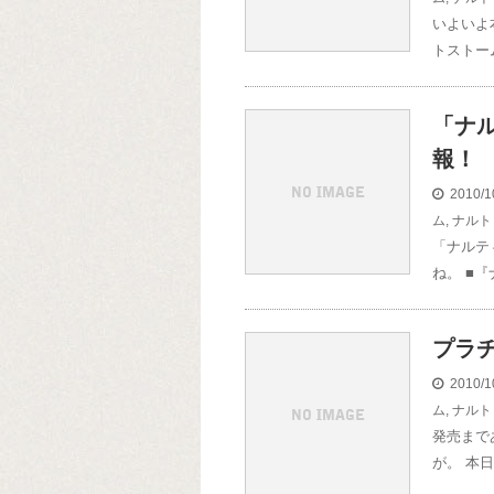
いよいよ
トストー
「ナ
報！
2010/1
ム
,
ナルト
「ナルテ
ね。 ■
プラ
2010/1
ム
,
ナルト
発売まで
が。 本