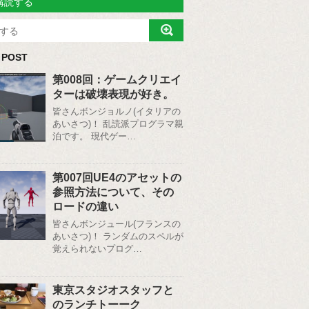
購読する
 POST
第008回：ゲームクリエイ
ターは破壊表現が好き。
皆さんボンジョルノ(イタリアの
あいさつ)！ 乱読派プログラマ親
泊です。 現代ゲー…
第007回UE4のアセットの
参照方法について、その
ロードの違い
皆さんボンジュール(フランスの
あいさつ)！ ランダムのスペルが
覚えられないプログ…
東京スタジオスタッフと
のランチトーーク