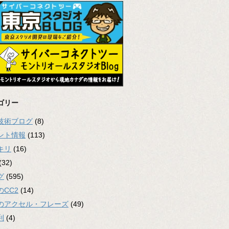
ゴリー
2技術ブログ
(8)
ント情報
(113)
キリ
(16)
(32)
グ
(595)
のCC2
(14)
のアクセル・フレーズ
(49)
利
(4)