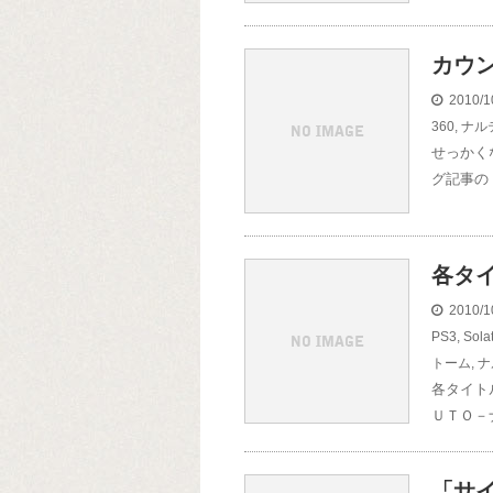
カウ
2010/1
360
,
ナル
せっかく
グ記事の
各タ
2010/1
PS3
,
Sol
トーム
,
ナ
各タイト
ＵＴＯ－
「サ