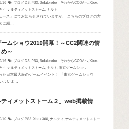
9/16
ブログ
DS
,
PS3
,
Solatorobo それからCODAへ
,
Xbox
ティ
,
ナルティメットストーム
,
ナルト
ニュース」にてお知らせされていますが、 こちらのブログの方
てご紹…
ームショウ2010開幕！～CC2関連の情
とめ～
9/16
ブログ
DS
,
PS3
,
Solatorobo それからCODAへ
,
Xbox
ティ
,
ナルティメットストーム
,
ナルト
,
東京ゲームショウ
った日本最大級のゲームイベント！ 「東京ゲームショウ
がいよいよ…
ルティメットストーム２」web掲載情
9/10
ブログ
PS3
,
Xbox 360
,
ナルティ
,
ナルティメットストー