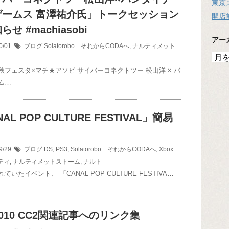
東京
ゲームス 富澤祐介氏」トークセッション
開店
せ #machiasobi
アー
0/01
ブログ
Solatorobo それからCODAへ
,
ナルティメット
ア
ー
秋フェスタ×マチ★アソビ サイバーコネクトツー 松山洋 × バ
カ
ム…
イ
ブ
AL POP CULTURE FESTIVAL」簡易
！
9/29
ブログ
DS
,
PS3
,
Solatorobo それからCODAへ
,
Xbox
ティ
,
ナルティメットストーム
,
ナルト
ていたイベント、 「CANAL POP CULTURE FESTIVA…
2010 CC2関連記事へのリンク集