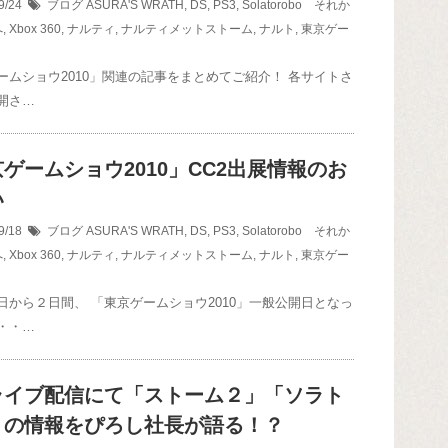
9/24
ブログ
ASURA'S WRATH
,
DS
,
PS3
,
Solatorobo それか
へ
,
Xbox 360
,
ナルティ
,
ナルティメットストーム
,
ナルト
,
東京ゲー
ームショウ2010」関連の記事をまとめてご紹介！ 各サイトさ
開さ…
ゲームショウ2010」CC2出展情報のお
い
9/18
ブログ
ASURA'S WRATH
,
DS
,
PS3
,
Solatorobo それか
へ
,
Xbox 360
,
ナルティ
,
ナルティメットストーム
,
ナルト
,
東京ゲー
日から２日間、 「東京ゲームショウ2010」一般公開日となっ
・・…
ライブ配信にて「ストーム２」「ソラト
」の情報をぴろし社長が語る！？