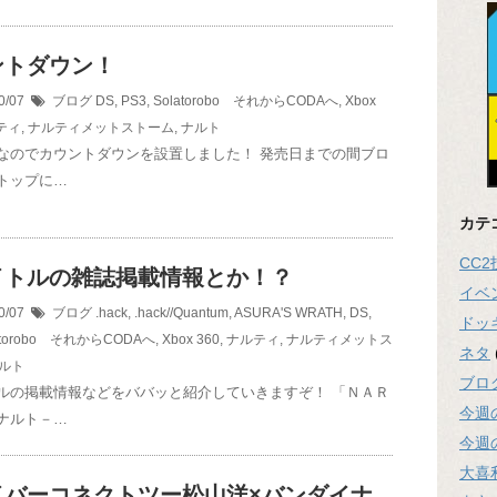
ントダウン！
0/07
ブログ
DS
,
PS3
,
Solatorobo それからCODAへ
,
Xbox
ティ
,
ナルティメットストーム
,
ナルト
なのでカウントダウンを設置しました！ 発売日までの間ブロ
トップに…
カテ
CC
イトルの雑誌掲載情報とか！？
イベ
0/07
ブログ
.hack
,
.hack//Quantum
,
ASURA'S WRATH
,
DS
,
ドッ
atorobo それからCODAへ
,
Xbox 360
,
ナルティ
,
ナルティメットス
ネタ
ルト
ブロ
ルの掲載情報などをババッと紹介していきますぞ！ 「ＮＡＲ
今週
ナルト－…
今週
大喜
イバーコネクトツー松山洋×バンダイナ