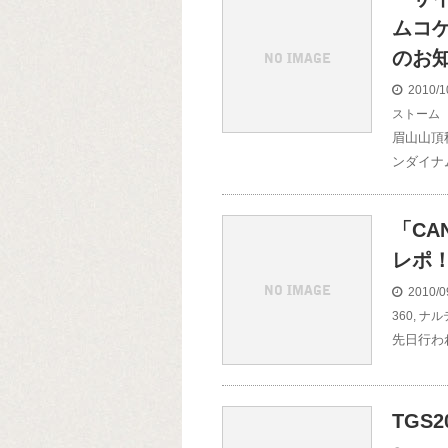
ムコ
のお知ら
2010/1
ストーム
眉山山頂
ンダイナ
「CAN
レポ
2010/0
360
,
ナル
先日行われ
TGS