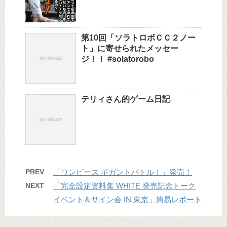
第10回「ソラトロボＣＣ２ノー
ト」に寄せられたメッセー
ジ！！ #solatorobo
テリィさん的ゲーム日記
PREV
「ワンピース ギガントバトル！」発売！
NEXT
「完全設定資料集 WHITE 発売記念トーク
イベント＆サイン会 IN 東京」簡易レポート