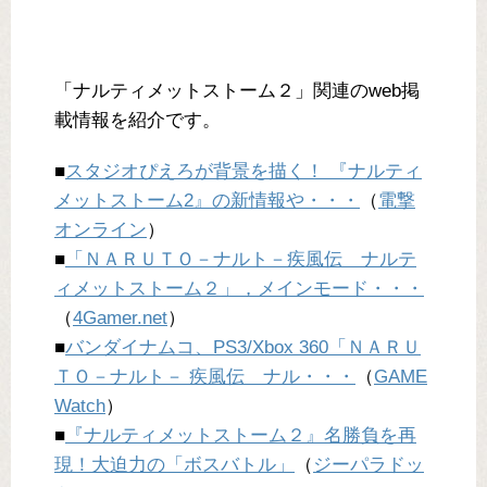
「ナルティメットストーム２」関連のweb掲
載情報を紹介です。
■
スタジオぴえろが背景を描く！ 『ナルティ
メットストーム2』の新情報や・・・
（
電撃
オンライン
）
■
「ＮＡＲＵＴＯ－ナルト－疾風伝 ナルテ
ィメットストーム２」，メインモード・・・
（
4Gamer.net
）
■
バンダイナムコ、PS3/Xbox 360「ＮＡＲＵ
ＴＯ－ナルト－ 疾風伝 ナル・・・
（
GAME
Watch
）
■
『ナルティメットストーム２』名勝負を再
現！大迫力の「ボスバトル」
（
ジーパラドッ