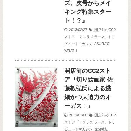
ズ、次号からメイ
キング特集スター
ト！？』
2013/02/27
開店前のCC2
ストア
「アスラズ ラース」トリ
ビュートマガジン
,
ASURA'S
WRATH
開店前のCC2スト
ア『切り絵画家 佐
藤敦弘氏による繊
細かつ大迫力のオ
ーガス！』
2013/02/06
開店前のCC2
ストア
「アスラズ ラース」トリ
ビュートマガジン
,
佐藤敦弘