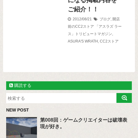
になる掲載内容を
ご紹介！！
2012/08/21
ブログ
,
開店
前のCC2ストア
「アスラズ ラー
ス」トリビュートマガジン
,
ASURA'S WRATH
,
CC2ストア
購読する
NEW POST
第008回：ゲームクリエイターは破壊表
現が好き。