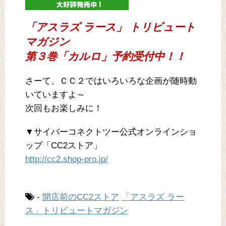
「アスラズ ラース」 トリビュート
マガジン
第３巻「カルロ」予約受付中！！
さーて、ＣＣ２ではいろいろな企画が随時動
いていますよ～
次回もお楽しみに！
▼サイバーコネクトツー公式オンラインショ
ップ「CC2ストア」
http://cc2.shop-pro.jp/
-
開店前のCC2ストア
「アスラズ ラー
ス」トリビュートマガジン