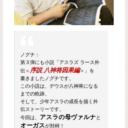
ノグチ：
第３弾にも小説「アスラズ ラース外
序説 八神将因果編
伝＜
＞」を
書きましたノグチです。
この小説は、デウスが八神将になる
までの軌跡、
そして、少年アスラの成長を描く外
伝ストーリーです。
アスラの母ヴァルナ
今回は、
と
オーガス
が対峙！