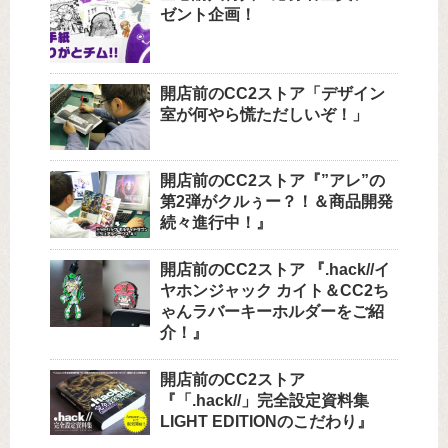
ゼント企画！
開店前のCC2ストア「デザイン
室が何やら慌ただしいぞ！」
開店前のCC2ストア『”アレ”の
第2弾がクルぅー？！＆商品開発
続々進行中！』
開店前のCC2ストア 『.hack//イ
ヤホンジャック カイト＆CC2ち
ゃんラバーキーホルダーをご紹
介！』
開店前のCC2ストア
『「.hack//」完全設定資料集
LIGHT EDITIONのこだわり』