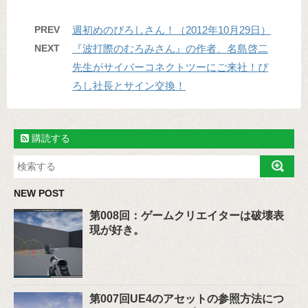
PREV
週初めのぴろしさん！（2012年10月29日）
NEXT
『波打際のむろみさん』の作者、名島啓二
先生がサイバーコネクトツーにご来社！ぴ
ろし社長とサイン交換！
購読する
NEW POST
第008回：ゲームクリエイターは破壊表
現が好き。
第007回UE4のアセットの参照方法につ