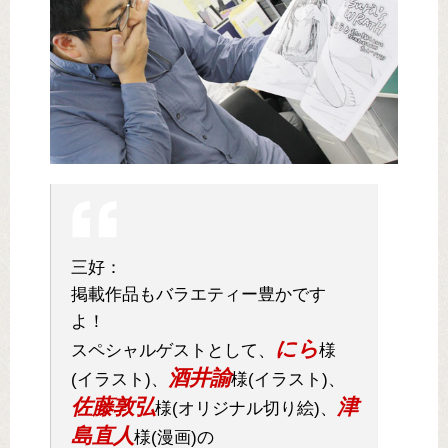
三好：
掲載作品もバラエティー豊かです
よ！
にら
スペシャルゲストとして、
様
酒井諭
(イラスト)、
様(イラスト)、
佐藤敦弘
津
様(オリジナル切り絵)、
島直人
様(漫画)の