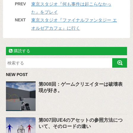
PREV
東京スタジオ『何も事件は起こらなかっ
た』をプレイ
NEXT
東京スタジオ『ファイナルファンタジー エ
オルゼアカフェ』に行く
購読する
NEW POST
第008回：ゲームクリエイターは破壊表
現が好き。
第007回UE4のアセットの参照方法につ
いて、そのロードの違い