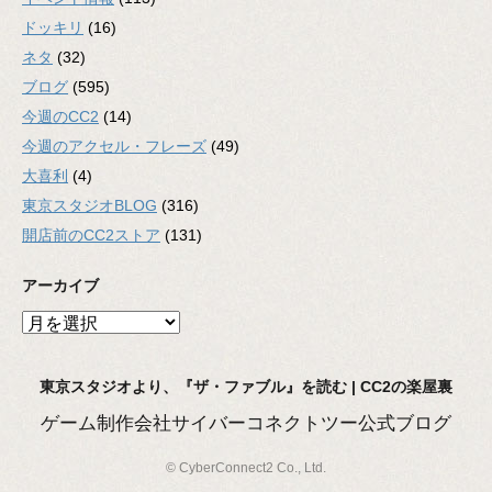
ドッキリ
(16)
ネタ
(32)
ブログ
(595)
今週のCC2
(14)
今週のアクセル・フレーズ
(49)
大喜利
(4)
東京スタジオBLOG
(316)
開店前のCC2ストア
(131)
アーカイブ
ア
ー
カ
東京スタジオより、『ザ・ファブル』を読む | CC2の楽屋裏
イ
ブ
ゲーム制作会社サイバーコネクトツー公式ブログ
© CyberConnect2 Co., Ltd.