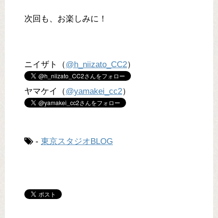
次回も、お楽しみに！
ニイザト（
@h_niizato_CC2
）
ヤマケイ（
@yamakei_cc2
）
-
東京スタジオBLOG