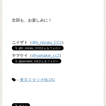
次回も、お楽しみに！
ニイザト（
@h_niizato_CC2
）
ヤマケイ（
@yamakei_cc2
）
-
東京スタジオBLOG