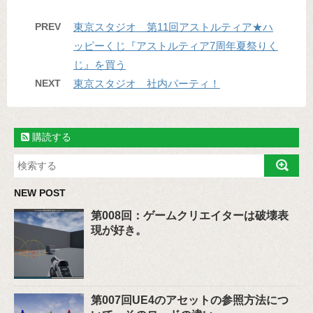
PREV
東京スタジオ 第11回アストルティア★ハ
ッピーくじ『アストルティア7周年夏祭りく
じ』を買う
NEXT
東京スタジオ 社内パーティ！
購読する
NEW POST
第008回：ゲームクリエイターは破壊表
現が好き。
第007回UE4のアセットの参照方法につ