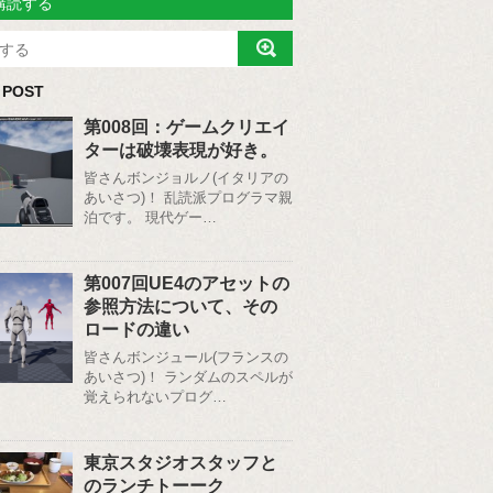
購読する
 POST
第008回：ゲームクリエイ
ターは破壊表現が好き。
皆さんボンジョルノ(イタリアの
あいさつ)！ 乱読派プログラマ親
泊です。 現代ゲー…
第007回UE4のアセットの
参照方法について、その
ロードの違い
皆さんボンジュール(フランスの
あいさつ)！ ランダムのスペルが
覚えられないプログ…
東京スタジオスタッフと
のランチトーーク