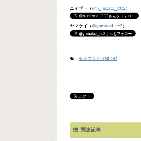
ニイザト（
@h_niizato_CC2
）
ヤマケイ（
@yamakei_cc2
）
-
東京スタジオBLOG
関連記事