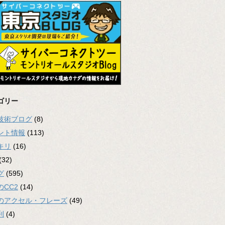
ゴリー
2技術ブログ
(8)
ント情報
(113)
キリ
(16)
(32)
グ
(595)
のCC2
(14)
のアクセル・フレーズ
(49)
利
(4)