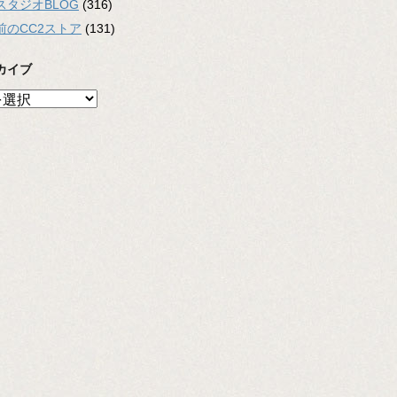
スタジオBLOG
(316)
前のCC2ストア
(131)
カイブ