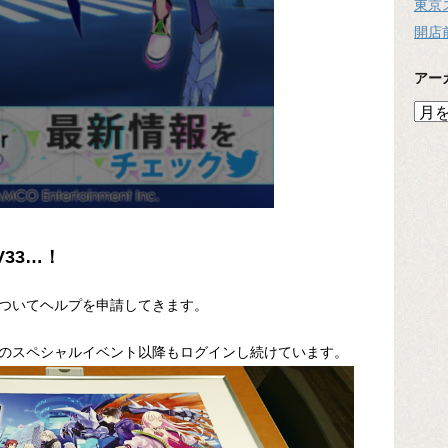
東京
開店
アー
ア
ー
カ
イ
ブ
V33…！
ついてヘルプを申請してきます。
のスペシャルイベント以降もログインし続けています。