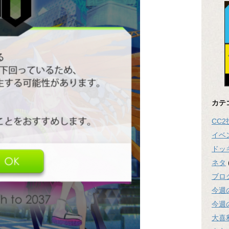
カテ
CC
イベ
ドッ
ネタ
ブロ
今週
今週
大喜