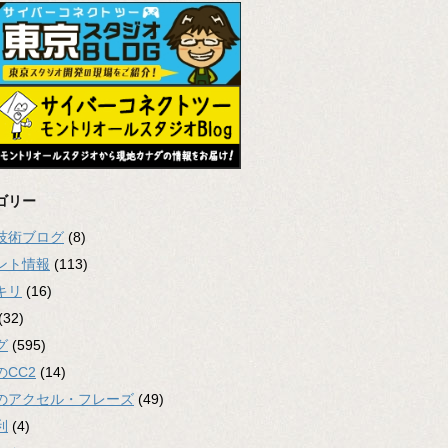
ゴリー
2技術ブログ
(8)
ント情報
(113)
キリ
(16)
(32)
グ
(595)
のCC2
(14)
のアクセル・フレーズ
(49)
利
(4)