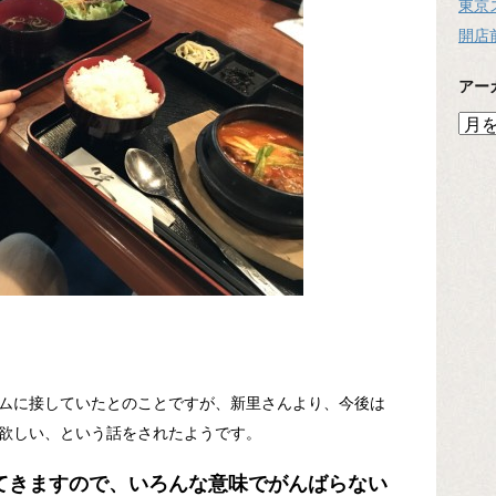
東京
開店
アー
ア
ー
カ
イ
ブ
ムに接していたとのことですが、新里さんより、今後は
欲しい、という話をされたようです。
てきますので、いろんな意味でがんばらない