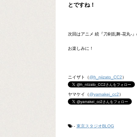
とですね！
次回はアニメ 続『刀剣乱舞-花丸-
お楽しみに！
ニイザト（
@h_niizato_CC2
）
ヤマケイ（
@yamakei_cc2
）
-
東京スタジオBLOG