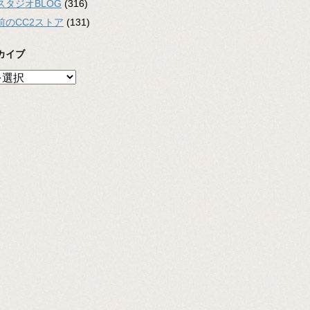
スタジオBLOG
(316)
前のCC2ストア
(131)
カイブ