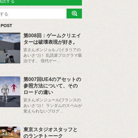
購読する
 POST
第008回：ゲームクリエイ
ターは破壊表現が好き。
皆さんボンジョルノ(イタリアの
あいさつ)！ 乱読派プログラマ親
泊です。 現代ゲー…
第007回UE4のアセットの
参照方法について、その
ロードの違い
皆さんボンジュール(フランスの
あいさつ)！ ランダムのスペルが
覚えられないプログ…
東京スタジオスタッフと
のランチトーーク