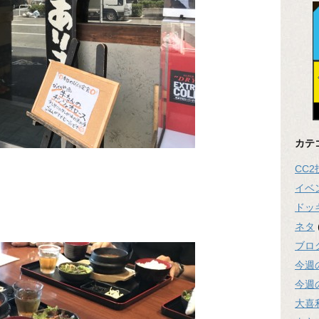
カテ
CC
イベ
ドッ
ネタ
ブロ
今週
今週
大喜