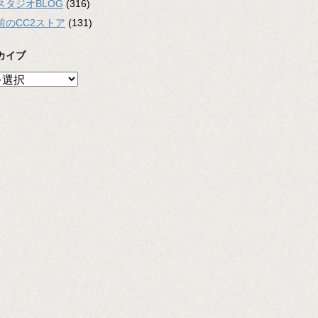
スタジオBLOG
(316)
前のCC2ストア
(131)
カイブ