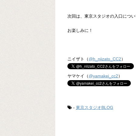
次回は、東京スタジオの入口につい
お楽しみに！
ニイザト（
@h_niizato_CC2
）
ヤマケイ（
@yamakei_cc2
）
-
東京スタジオBLOG