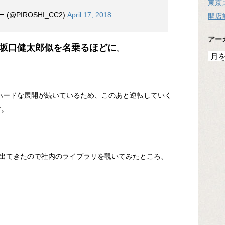
東京
@PIROSHI_CC2)
April 17, 2018
開店
アー
坂口健太郎似を名乗るほどに
。
ア
ー
カ
イ
ハードな展開が続いているため、このあと逆転していく
ブ
す。
出てきたので社内のライブラリを覗いてみたところ、