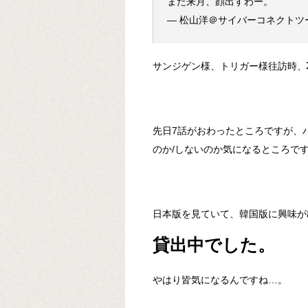
また来月、顔出すわー。
— 松山洋＠サイバーコネクトツー (
サンジゲン様、トリガー様往訪時、
先日7話がおわったところですが、
のか/しないのか気になるところで
日本版を見ていて、韓国版に興味が
貸出中でした。
やはり皆気になるんですね…。