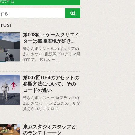
購読する
 POST
第008回：ゲームクリエイ
ターは破壊表現が好き。
皆さんボンジョルノ(イタリアの
あいさつ)！ 乱読派プログラマ親
泊です。 現代ゲー…
第007回UE4のアセットの
参照方法について、その
ロードの違い
皆さんボンジュール(フランスの
あいさつ)！ ランダムのスペルが
覚えられないプログ…
東京スタジオスタッフと
のランチトーーク