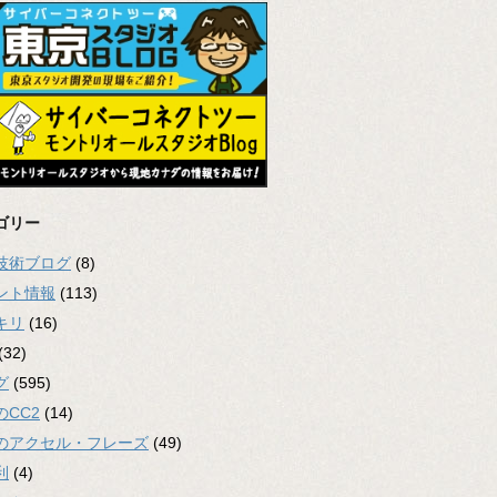
ゴリー
2技術ブログ
(8)
ント情報
(113)
キリ
(16)
(32)
グ
(595)
のCC2
(14)
のアクセル・フレーズ
(49)
利
(4)