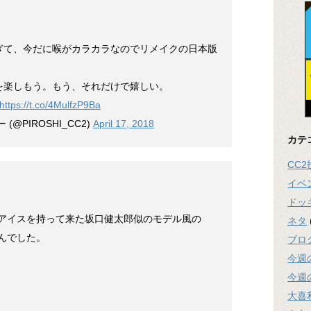
ぎて、今だに喉がカラカラなのでリメイクの日本版
を楽しもう。もう、それだけで嬉しい。
https://t.co/4MulfzP9Ba
@PIROSHI_CC2)
April 17, 2018
カテ
CC
イベ
ドッ
“アイスを持って来た坂口健太郎似のモデル風の
ネタ
んでした。
ブロ
今週
今週
大喜