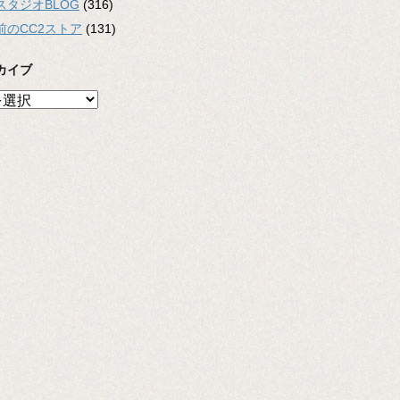
スタジオBLOG
(316)
前のCC2ストア
(131)
カイブ