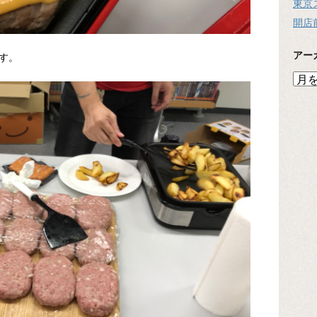
東京
開店
アー
す。
ア
ー
カ
イ
ブ