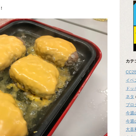
！
カテ
CC
イベ
ドッ
ネタ
ブロ
今週
今週
大喜