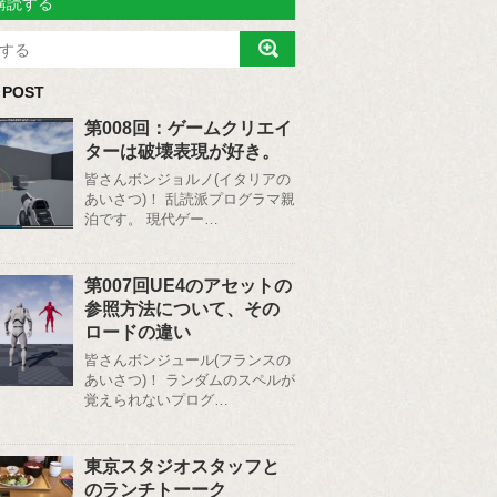
購読する
 POST
第008回：ゲームクリエイ
ターは破壊表現が好き。
皆さんボンジョルノ(イタリアの
あいさつ)！ 乱読派プログラマ親
泊です。 現代ゲー…
第007回UE4のアセットの
参照方法について、その
ロードの違い
皆さんボンジュール(フランスの
あいさつ)！ ランダムのスペルが
覚えられないプログ…
東京スタジオスタッフと
のランチトーーク