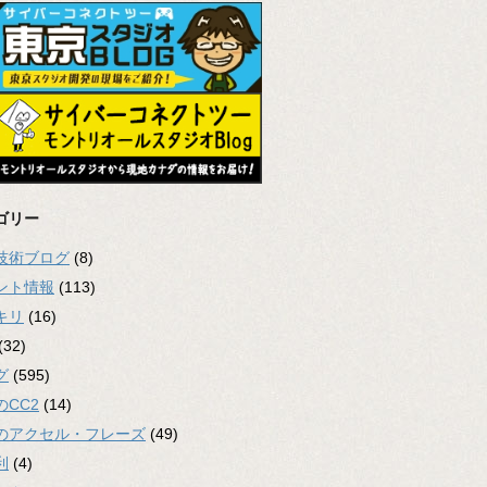
ゴリー
2技術ブログ
(8)
ント情報
(113)
キリ
(16)
(32)
グ
(595)
のCC2
(14)
のアクセル・フレーズ
(49)
利
(4)