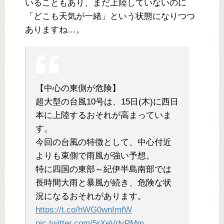
いることもあり、まだ上陸していないのに
「どこも天気が一緒」という状態になりつつ
ありますね…。
【中心の東側が危険】
超大型の台風10号は、15日(木)に西日
本に上陸するおそれが高まっていま
す。
今回の台風の特徴として、中心付近
よりも東側で雨風が強い予想。
特に四国の東部～紀伊半島南部では
長時間大雨と暴風が続き、危険な状
況になるおそれがあります。
https://t.co/hWG0wnImfW
pic.twitter.com/5rXeVdyPMm